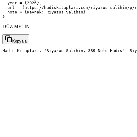
  year = {2026},

  url = {https://hadiskitaplari.com/riyazus-salihin/p/r
  note = {Kaynak: Riyazus Salihin}

}
DÜZ METİN
Kopyala
Hadis Kitapları. "Riyazus Salihin, 389 Nolu Hadis". Riy