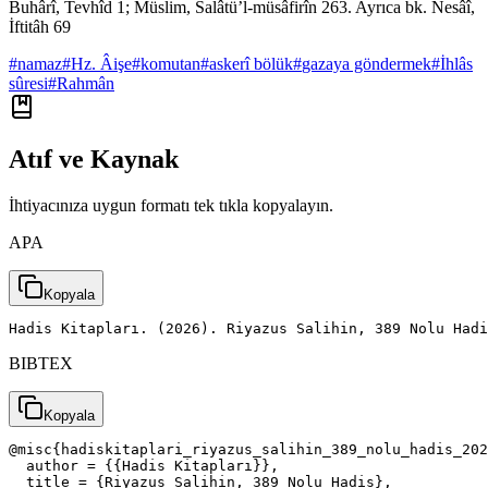
Buhârî, Tevhîd 1; Müslim, Salâtü’l-müsâfirîn 263. Ayrıca bk. Nesâî,
İftitâh 69
#
namaz
#
Hz. Âişe
#
komutan
#
askerî bölük
#
gazaya göndermek
#
İhlâs
sûresi
#
Rahmân
Atıf ve Kaynak
İhtiyacınıza uygun formatı tek tıkla kopyalayın.
APA
Kopyala
Hadis Kitapları. (2026). Riyazus Salihin, 389 Nolu Had
BIBTEX
Kopyala
@misc{hadiskitaplari_riyazus_salihin_389_nolu_hadis_202
  author = {{Hadis Kitapları}},

  title = {Riyazus Salihin, 389 Nolu Hadis},
