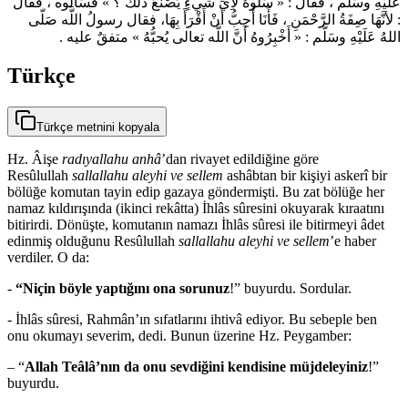
عَلَيْهِ وسَلَّم ، فقال : « سَلُوهُ لأِيِّ شَيءٍ يَصْنَعُ ذلكَ ؟ » فَسَأَلوه ، فَقَالَ
: لأنَّهَا صِفَةُ الرَّحْمَنِ ، فَأَنَا أُحِبُّ أَنْ أَقْرَأَ بِهَا، فقال رسولُ اللَّه صَلّى
اللهُ عَلَيْهِ وسَلَّم : « أَخْبِرُوهُ أَنَّ اللَّه تعالى يُحبُّهُ » متفقٌ عليه .
Türkçe
Türkçe metnini kopyala
Hz. Âişe
radıyallahu anhâ
’dan rivayet edildiğine göre
Resûlullah
sallallahu aleyhi ve sellem
ashâbtan bir kişiyi askerî bir
bölüğe komutan tayin edip gazaya göndermişti. Bu zat bölüğe her
namaz kıldırışında (ikinci rekâtta) İhlâs sûresini okuyarak kıraatını
bitirirdi. Dönüşte, komutanın namazı İhlâs sûresi ile bitirmeyi âdet
edinmiş olduğunu Resûlullah
sallallahu aleyhi ve sellem
’e haber
verdiler. O da:
-
“Niçin böyle yaptığını ona sorunuz
!” buyurdu. Sordular.
- İhlâs sûresi, Rahmân’ın sıfatlarını ihtivâ ediyor. Bu sebeple ben
onu okumayı severim, dedi. Bunun üzerine Hz. Peygamber:
– “
Allah Teâlâ’nın da onu sevdiğini kendisine müjdeleyiniz
!”
buyurdu.