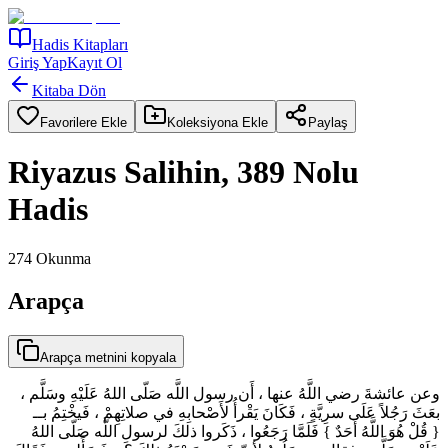
Hadis Kitapları
Giriş Yap
Kayıt Ol
Kitaba Dön
Favorilere Ekle
Koleksiyona Ekle
Paylaş
Riyazus Salihin, 389 Nolu
Hadis
274
Okunma
Arapça
Arapça metnini kopyala
وعن عائشةَ رضي اللَّهُ عنها ، أَن رسول اللَّه صَلّى اللهُ عَلَيْهِ وسَلَّم ،
بعَثَ رَجُلاً عَلَى سرِيَّةٍ ، فَكَانَ يَقْرأُ لأَصْحابِهِ في صلاتِهِمْ ، فَيخْتِمُ بــ
{ قُلْ هُوَ اللَّهُ أَحَدٌ } فَلَمَّا رَجَعُوا ، ذَكَروا ذلكَ لرسولِ اللَّه صَلّى اللهُ