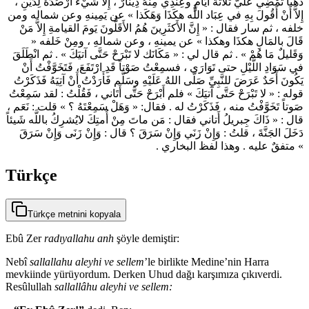
ذَهباً تَمْضِي عَلَيَّ ثَلاثَةُ أَيَّامٍ وعِنْدِي مِنْهُ دِينَارٌ ، إِلاَّ شَيْءٌ أَرْصُدُهُ لِدَيْنِ ،
إِلاَّ أَنْ أَقُولَ بِهِ في عِبَاد اللَّه هكَذَا وَهَكَذا » عن يَمِينهِ وعن شماله ومن
خلفه ، ثم سار فقال : « إِنَّ الأَكثَرِينَ هُمُ الأَقَلُّونَ يَومَ القيامةِ إِلاَّ مَنْ
قَالَ بالمَالِ هكذَا وهكذا » عن يمينهِ ، وعن شمالهِ ، ومِنْ خَلفه «
وَقَليلٌ مَا هُمْ » . ثم قال لي : « مَكَانَك لا تَبْرَحْ حَتَّى آتيَكَ » . ثم انْطَلَقَ
في سَوَادِ اللَّيْلِ حتى تَوَارَى ، فسمِعْتُ صَوْتاً قَدِ ارْتَفَعَ، فَتَخَوَّفْتُ أَنْ
يَكُونَ أَحَدٌ عَرَضَ للنَّبِيِّ صَلّى اللهُ عَلَيْهِ وسَلَّم فَأَرَدْتُ أَنْ آتِيَهُ فَذَكَرْتُ
قوله : « لا تَبْرَحْ حَتَّى آتيَكَ » فلم أَبْرَحْ حَتَّى أَتَاني ، فَقُلْتُ : لقد سَمِعْتُ
صَوتاً تَخَوَّفْتُ منه ، فَذَكَرْتُ له . فقال: « وَهَلْ سَمِعْتَهُ ؟ » قلت : نَعَم ،
قال : « ذَاكَ جِبريلُ أَتاني فقال : مَن ماتَ مِنْ أُمتِكَ لايُشرِكُ باللَّه شَيئاً
دَخَلَ الجَنَّةَ ، قلتُ : وَإِنْ زَنَي وَإِنْ سَرَقَ ؟ قال : وَإِنْ زَنَى وَإِنْ سَرَقَ
» متفقٌ عليه . وهذا لفظ البخاري .
Türkçe
Türkçe metnini kopyala
Ebû Zer
radıyallahu anh
şöyle demiştir:
Nebî
sallallahu aleyhi ve sellem
’le birlikte Medine’nin Harra
mevkiinde yürüyordum. Derken Uhud dağı karşımıza çıkıverdi.
Resûlullah
sallallâhu aleyhi ve sellem: