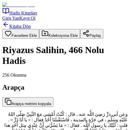
Hadis Kitapları
Giriş Yap
Kayıt Ol
Kitaba Dön
Favorilere Ekle
Koleksiyona Ekle
Paylaş
Riyazus Salihin, 466 Nolu
Hadis
256
Okunma
Arapça
Arapça metnini kopyala
وعن أبي ذرٍّ رَضِيَ اللَّه عنه ، قال : كُنْتُ أَمْشِي مَعَ النَّبِيِّ صَلّى اللهُ
عَلَيْهِ وسَلَّم ، في حَرَّةٍ بالمدينة ، فَاسْتَقْبلَنَا أَحُدٌ فقال : « يا أَبَا ذَرٍّ » .
قلت : لَبَّيْكَ يا رسول اللَّه . فقال : « مَا يَسُرُّني أَنَّ عِنْدِي مِثل أَحُدٍ هذا