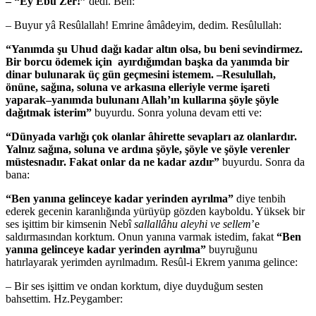
– “Ey Ebû Zer!”
dedi. Ben:
– Buyur yâ Resûlallah! Emrine âmâdeyim, dedim. Resûlullah:
“Yanımda şu Uhud dağı kadar altın olsa, bu beni sevindirmez.
Bir borcu ödemek için ayırdığımdan başka da yanımda bir
dinar bulunarak üç gün geçmesini istemem. –Resulullah,
önüne, sağına, soluna ve arkasına elleriyle verme işareti
yaparak–yanımda bulunanı Allah’ın kullarına şöyle şöyle
dağıtmak isterim”
buyurdu. Sonra yoluna devam etti ve:
“Dünyada varlığı çok olanlar âhirette sevapları az olanlardır.
Yalnız sağına, soluna ve ardına şöyle, şöyle ve şöyle verenler
müstesnadır. Fakat onlar da ne kadar azdır”
buyurdu. Sonra da
bana:
“Ben yanına gelinceye kadar yerinden ayrılma”
diye tenbih
ederek gecenin karanlığında yürüyüp gözden kayboldu. Yüksek bir
ses işittim bir kimsenin Nebî
sallallâhu aleyhi ve sellem
’e
saldırmasından korktum. Onun yanına varmak istedim, fakat
“Ben
yanına gelinceye kadar yerinden ayrılma”
buyruğunu
hatırlayarak yerimden ayrılmadım. Resûl-i Ekrem yanıma gelince:
– Bir ses işittim ve ondan korktum, diye duyduğum sesten
bahsettim. Hz.Peygamber: