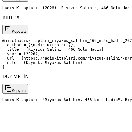
Hadis Kitapları. (2026). Riyazus Salihin, 466 Nolu Had
BIBTEX
Kopyala
@misc{hadiskitaplari_riyazus_salihin_466_nolu_hadis_202
  author = {{Hadis Kitapları}},

  title = {Riyazus Salihin, 466 Nolu Hadis},

  year = {2026},

  url = {https://hadiskitaplari.com/riyazus-salihin/p/r
  note = {Kaynak: Riyazus Salihin}

}
DÜZ METİN
Kopyala
Hadis Kitapları. "Riyazus Salihin, 466 Nolu Hadis". Riy