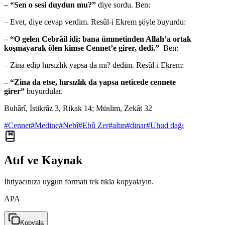
– “Sen o sesi duydun mu?”
diye sordu. Ben:
– Evet, diye cevap verdim. Resûl-i Ekrem şöyle buyurdu:
– “O gelen Cebrâil idi; bana ümmetinden Allah’a ortak
koşmayarak ölen kimse Cennet’e girer, dedi.”
Ben:
– Zina edip hırsızlık yapsa da mı? dedim. Resûl-i Ekrem:
– “Zina da etse, hırsızlık da yapsa neticede cennete
girer”
buyurdular.
Buhârî, İstikrâz 3, Rikak 14; Müslim, Zekât 32
#
Cennet
#
Medine
#
Nebî
#
Ebû Zer
#
altın
#
dinar
#
Uhud dağı
Atıf ve Kaynak
İhtiyacınıza uygun formatı tek tıkla kopyalayın.
APA
Kopyala