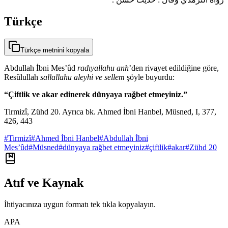
Türkçe
Türkçe metnini kopyala
Abdullah İbni Mes’ûd
radıyallahu anh
’den rivayet edildiğine göre,
Resûlullah
sallallahu aleyhi ve sellem
şöyle buyurdu:
“Çiftlik ve akar edinerek dünyaya rağbet etmeyiniz.”
Tirmizî, Zühd 20. Ayrıca bk. Ahmed İbni Hanbel, Müsned, I, 377,
426, 443
#
Tirmizî
#
Ahmed İbni Hanbel
#
Abdullah İbni
Mes’ûd
#
Müsned
#
dünyaya rağbet etmeyiniz
#
çiftlik
#
akar
#
Zühd 20
Atıf ve Kaynak
İhtiyacınıza uygun formatı tek tıkla kopyalayın.
APA