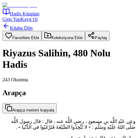
Hadis Kitapları
Giriş Yap
Kayıt Ol
Kitaba Dön
Favorilere Ekle
Koleksiyona Ekle
Paylaş
Riyazus Salihin, 480 Nolu
Hadis
243
Okunma
Arapça
Arapça metnini kopyala
وعن عَبْدِ اللَّه بنِ مسعودٍ ، رضي اللَّه عنه ، قال : قال رسول اللَّه
صَلّى اللهُ عَلَيْهِ وسَلَّم : « لا تَتَّخِذُوا الضَّيْعَةَ فَتَرْغَبُوا في الدُّنْيا » .
رواه الترمذي وقال : حديثٌ حسنٌ .