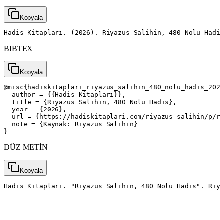
Kopyala
Hadis Kitapları. (2026). Riyazus Salihin, 480 Nolu Had
BIBTEX
Kopyala
@misc{hadiskitaplari_riyazus_salihin_480_nolu_hadis_202
  author = {{Hadis Kitapları}},

  title = {Riyazus Salihin, 480 Nolu Hadis},

  year = {2026},

  url = {https://hadiskitaplari.com/riyazus-salihin/p/r
  note = {Kaynak: Riyazus Salihin}

}
DÜZ METİN
Kopyala
Hadis Kitapları. "Riyazus Salihin, 480 Nolu Hadis". Riy