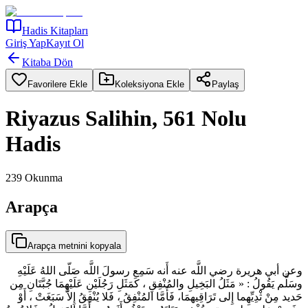
Hadis Kitapları
Giriş Yap
Kayıt Ol
Kitaba Dön
Favorilere Ekle
Koleksiyona Ekle
Paylaş
Riyazus Salihin, 561 Nolu
Hadis
239
Okunma
Arapça
Arapça metnini kopyala
وعن أبي هريرة رضي اللَّه عنه أَنه سَمِع رسولَ اللَّه صَلّى اللهُ عَلَيْهِ
وسَلَّم يَقُولُ : « مَثَلُ البَخِيلِ والمُنْفِقِ ، كَمَثَلِ رَجُلَيْنِ عَلَيْهِمَا جُبَّتَانِ مِن
حَديد مِنْ ثْدِيِّهِما إِلى تَرَاقِيهمَا، فَأَمَّا المُنْفِقُ ، فَلا يُنْفِقُ إِلاَّ سَبَغَتْ ، أَوْ