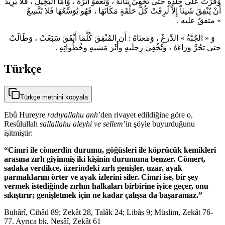
وَفَرَتْ على جِلدِهِ حتى تُخْفِيَ بَنَانَهُ ، وَتَعْفُوَ أَثَرَهُ ، وَأَمَّا البَخِيلُ ، فَلا يُرِيدُ
أَنْ يُنْفِقَ شَيئاً إِلاَّ لَزِقَتْ كُلُّ حَلْقَةٍ مَكَانَهَا ، فَهُو يُوَسِّعُهَا فَلا تَتَّسِعُ
» متفقٌ عليه .
وَ « الجُبَّةُ » الدِّرعُ ، وَمَعنَاهُ : أَن المُنْفِقَ كُلَّمَا أَنْفَقَ سَبَغَتْ ، وَطَالَتْ
حتى تجُرَّ وَرَاءَهُ ، وَتُخْفِيَ رِجلَيهِ وأَثَرَ مَشيهِ وخُطُواتِهِ .
Türkçe
Türkçe metnini kopyala
Ebû Hureyre
radıyallahu anh
’den rivayet edildiğine göre o,
Resûlullah
sallallahu aleyhi ve sellem
’in şöyle buyurduğunu
işitmiştir:
“Cimri ile cömerdin durumu, göğüsleri ile köprücük kemikleri
arasına zırh giyinmiş iki kişinin durumuna benzer. Cömert,
sadaka verdikce, üzerindeki zırh genişler, uzar, ayak
parmaklarını örter ve ayak izlerini siler. Cimri ise, bir şey
vermek istediğinde zırhın halkaları birbirine iyice geçer, onu
sıkıştırır; genişletmek için ne kadar çalışsa da başaramaz.”
Buhârî, Cihâd 89; Zekât 28, Talâk 24; Libâs 9; Müslim, Zekât 76-
77. Ayrıca bk. Nesâî, Zekât 61