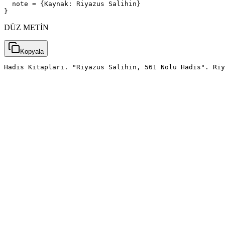
  note = {Kaynak: Riyazus Salihin}

}
DÜZ METİN
Kopyala
Hadis Kitapları. "Riyazus Salihin, 561 Nolu Hadis". Riy