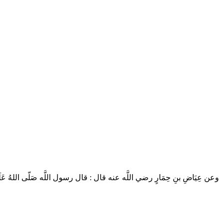
وعن عِيَاضِ بنِ حِمَارٍ رضي اللَّه عنه قال : قال رسول اللَّه صَلّى اللهُ عَلَيْهِ و .