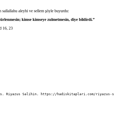
h sallallahu aleyhi ve sellem şöyle buyurdu:
ürlenmesin; kimse kimseye zulmetmesin, diye bildirdi.”
d 16, 23
is. Riyazus Salihin. https://hadiskitaplari.com/riyazus-s