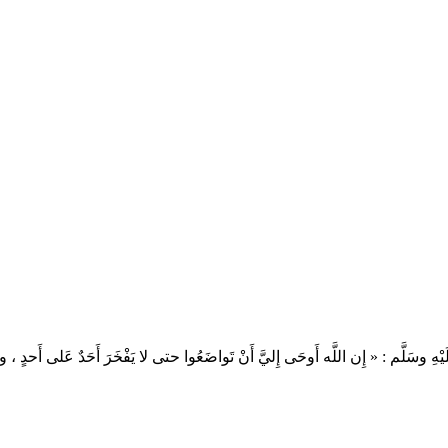
سَلَّم : « إِن اللَّه أَوحَى إِليَّ أَنْ تَواضَعُوا حتى لا يَفْخَرَ أَحَدٌ عَلى أَحدٍ ،