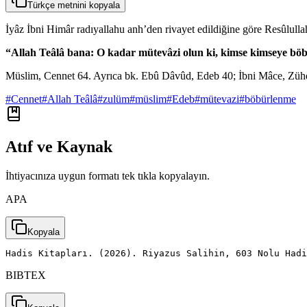
Türkçe metnini kopyala
İyâz İbni Himâr radıyallahu anh’den rivayet edildiğine göre Resûlulla
“Allah Teâlâ bana: O kadar mütevâzi olun ki, kimse kimseye böb
Müslim, Cennet 64. Ayrıca bk. Ebû Dâvûd, Edeb 40; İbni Mâce, Züh
#
Cennet
#
Allah Teâlâ
#
zulüm
#
müslim
#
Edeb
#
mütevazi
#
böbürlenme
Atıf ve Kaynak
İhtiyacınıza uygun formatı tek tıkla kopyalayın.
APA
Kopyala
Hadis Kitapları. (2026). Riyazus Salihin, 603 Nolu Had
BIBTEX