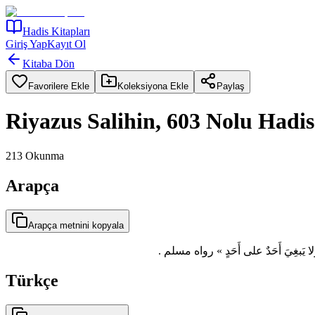
Hadis Kitapları
Giriş Yap
Kayıt Ol
Kitaba Dön
Favorilere Ekle
Koleksiyona Ekle
Paylaş
Riyazus Salihin, 603 Nolu Hadis
213
Okunma
Arapça
Arapça metnini kopyala
 ولا يَبغِيَ أَحَدٌ على أَحَدٍ » رواه مسلم
Türkçe