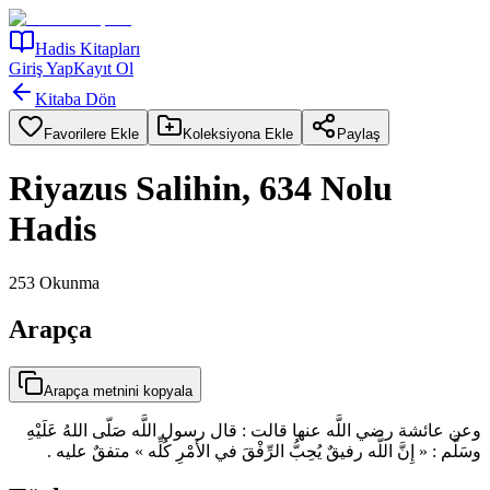
Hadis Kitapları
Giriş Yap
Kayıt Ol
Kitaba Dön
Favorilere Ekle
Koleksiyona Ekle
Paylaş
Riyazus Salihin, 634 Nolu
Hadis
253
Okunma
Arapça
Arapça metnini kopyala
وعن عائشة رضي اللَّه عنها قالت : قال رسول اللَّه صَلّى اللهُ عَلَيْهِ
وسَلَّم : « إِنَّ اللَّه رفيقٌ يُحِبُّ الرِّفْقَ في الأَمْرِ كُلِّه » متفقٌ عليه .