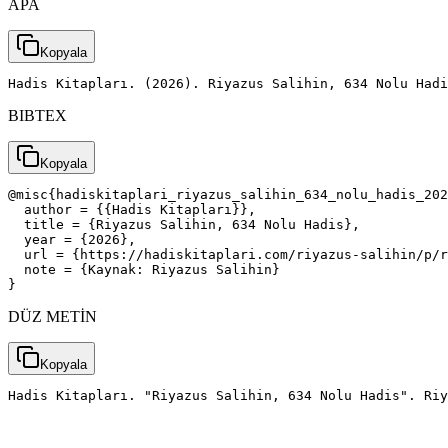
APA
Kopyala
Hadis Kitapları. (2026). Riyazus Salihin, 634 Nolu Had
BIBTEX
Kopyala
@misc{hadiskitaplari_riyazus_salihin_634_nolu_hadis_202
  author = {{Hadis Kitapları}},

  title = {Riyazus Salihin, 634 Nolu Hadis},

  year = {2026},

  url = {https://hadiskitaplari.com/riyazus-salihin/p/r
  note = {Kaynak: Riyazus Salihin}

}
DÜZ METİN
Kopyala
Hadis Kitapları. "Riyazus Salihin, 634 Nolu Hadis". Riy