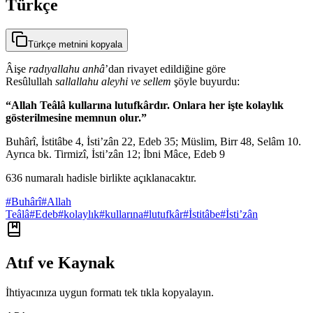
Türkçe
Türkçe metnini kopyala
Âişe
radıyallahu anhâ
’dan rivayet edildiğine göre
Resûlullah
sallallahu aleyhi ve sellem
şöyle buyurdu:
“Allah Teâlâ kullarına lutufkârdır. Onlara her işte kolaylık
gösterilmesine memnun olur.”
Buhârî, İstitâbe 4, İsti’zân 22, Edeb 35; Müslim, Birr 48, Selâm 10.
Ayrıca bk. Tirmizî, İsti’zân 12; İbni Mâce, Edeb 9
636 numaralı hadisle birlikte açıklanacaktır.
#
Buhârî
#
Allah
Teâlâ
#
Edeb
#
kolaylık
#
kullarına
#
lutufkâr
#
İstitâbe
#
İsti’zân
Atıf ve Kaynak
İhtiyacınıza uygun formatı tek tıkla kopyalayın.