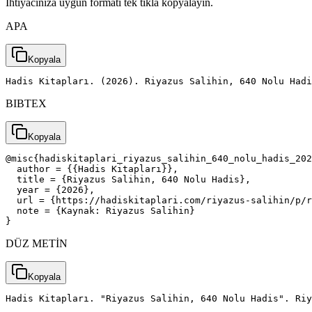
İhtiyacınıza uygun formatı tek tıkla kopyalayın.
APA
Kopyala
Hadis Kitapları. (2026). Riyazus Salihin, 640 Nolu Had
BIBTEX
Kopyala
@misc{hadiskitaplari_riyazus_salihin_640_nolu_hadis_202
  author = {{Hadis Kitapları}},

  title = {Riyazus Salihin, 640 Nolu Hadis},

  year = {2026},

  url = {https://hadiskitaplari.com/riyazus-salihin/p/r
  note = {Kaynak: Riyazus Salihin}

}
DÜZ METİN
Kopyala
Hadis Kitapları. "Riyazus Salihin, 640 Nolu Hadis". Riy