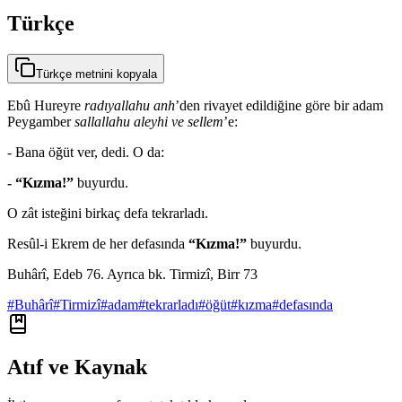
Türkçe
Türkçe metnini kopyala
Ebû Hureyre
radıyallahu anh
’den rivayet edildiğine göre bir adam
Peygamber
sallallahu aleyhi ve sellem
’e:
- Bana öğüt ver, dedi. O da:
- “Kızma!”
buyurdu.
O zât isteğini birkaç defa tekrarladı.
Resûl-i Ekrem de her defasında
“Kızma!”
buyurdu.
Buhârî, Edeb 76. Ayrıca bk. Tirmizî, Birr 73
#
Buhârî
#
Tirmizî
#
adam
#
tekrarladı
#
öğüt
#
kızma
#
defasında
Atıf ve Kaynak