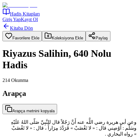
Hadis Kitapları
Giriş Yap
Kayıt Ol
Kitaba Dön
Favorilere Ekle
Koleksiyona Ekle
Paylaş
Riyazus Salihin, 640 Nolu
Hadis
214
Okunma
Arapça
Arapça metnini kopyala
وعن أبي هريرة رضي اللَّه عنه أَنَّ رَجُلاً قال للنَّبِيِّ صَلّى اللهُ عَلَيْهِ
وسَلَّم : أَوْصِني قال : « لا تَغْضَبْ » فَرَدَّدَ مِرَاراً ، قال : « لا تَغْضَبْ
» رواه البخاري .