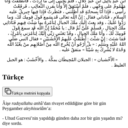
ابْنِ عَبْدِ يَالِيلَ ابنِ عبْدِ كُلال ، فلَمْ يُجبنِى إِلى ما أَردْتُ ، فَانْطَلَقْتُ وَأَنَا
مَهْمُومٌ على وَجْهِي ، فلَمْ أَسْتَفِقْ إِلاَّ وَأَنا بقرنِ الثَّعالِبِ ، فَرفَعْتُ
رأْسِي ، فَإِذا أَنَا بِسحابَةٍ قَد أَظلَّتني ، فنَظَرتُ فَإِذا فِيها جِبريلُ عليه
السلام ، فنَاداني فقال : إِنَّ اللَّه تعالى قَد سَمِع قَولَ قومِك لَكَ، وَما
رَدُّوا عَلَيكَ ، وَقد بعثَ إِلَيك ملَكَ الجبالِ لِتأْمُرهُ بما شِئْتَ فِيهم فَنَادَانِي
ملَكُ الجِبَالِ ، فَسلَّمَ عَليَّ ثُمَّ قال : يا مُحَمَّدُ إِنَّ اللَّه قَد سمعَ قَولَ
قَومِكَ لَكَ ، وأَنَا مَلَكُ الجِبالِ ، وقَدْ بَعَثَني رَبِّي إِلَيْكَ لِتأْمُرَني بِأَمْرِكَ ،
فَمَا شئتَ : إِنْ شئْتَ : أَطْبَقْتُ عَلَيهمُ الأَخْشَبَيْن » فقال النبي صَلّى
اللهُ عَلَيْهِ وسَلَّم : « بلْ أَرْجُو أَنْ يُخْرِجَ اللَّه مِنْ أَصْلابِهِم منْ يعْبُدُ اللَّه
وَحْدَهُ لا يُشْرِكُ بِهِ شَيْئاً » متفقٌ عليه .
« الأَخْشبان » : الجبلان المُحِيطَان بمكَّة .. والأَخْشَبُ : هو الجبل
الغليظ .
Türkçe
Türkçe metnini kopyala
Âişe
radıyallahu anh
â’dan rivayet edildiğine göre bir gün
Peygamber
aleyhisselâm
’a:
- Uhud Gazvesi’nin yapıldığı günden daha zor bir gün yaşadın mı?
diye sordu.