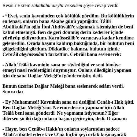
Resûl-i Ekrem
sallallahu aleyhi ve sellem
şöyle cevap verdi:
- “Evet, senin kavminden çok kötülük gördüm. Bu kötülüklerin
en fenası, onların bana Akabe günü yaptığıdır. Tâifli
Abdükülâl’in oğlu İbni Abdüyâlîl’e sığınmak istemiştim de beni
kabul etmemişti. Ben de geri dönmüş derin kederler içinde
yürüyüp gidiyordum. Karnüsseâlib’e varıncaya kadar kendime
gelemedim. Orada başımı kaldırıp baktığımda, bir bulutun beni
gölgelediğini gördüm. Dikkatlice bakınca, bulutun içinde
Cebrâil
aleyhisselâm
’ı farkettim. Cebrâil bana seslenerek:
- Allah Teâlâ kavminin sana ne söylediğini ve seni himâye
etmeyi nasıl reddettiğini duymuştur. Onlara dilediğini yapması
için de sana Dağlar Meleği’ni göndermiştir, dedi.
Bunun üzerine Dağlar Meleği bana seslenerek selâm verdi.
Sonra da:
- Ey Muhammed! Kavminin sana ne dediğini Cenâb-ı Hak işitti.
Ben Dağlar Meleği’yim. Ne emredersen yapmam için Allah
Teâlâ beni sana gönderdi. Ne yapmamı istiyorsun? Eğer
dilersen şu iki dağı onların başına geçireyim, dedi. O zaman:
- Hayır, ben Cenâb-ı Hakk’ın onların soylarından sadece
Allah’a ibadet edecek ve O’na hiçbir şeyi ortak koşmayacak