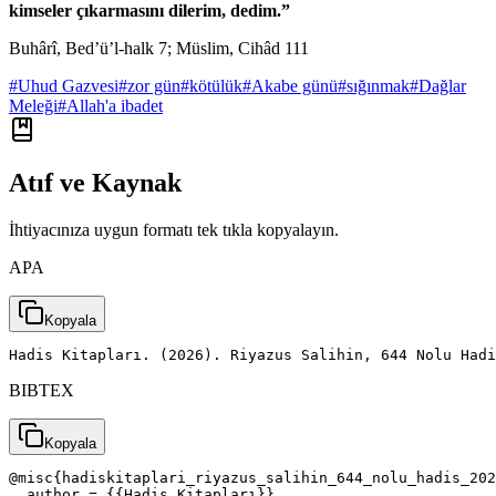
kimseler çıkarmasını dilerim, dedim.”
Buhârî, Bed’ü’l-halk 7; Müslim, Cihâd 111
#
Uhud Gazvesi
#
zor gün
#
kötülük
#
Akabe günü
#
sığınmak
#
Dağlar
Meleği
#
Allah'a ibadet
Atıf ve Kaynak
İhtiyacınıza uygun formatı tek tıkla kopyalayın.
APA
Kopyala
Hadis Kitapları. (2026). Riyazus Salihin, 644 Nolu Had
BIBTEX
Kopyala
@misc{hadiskitaplari_riyazus_salihin_644_nolu_hadis_202
  author = {{Hadis Kitapları}},
