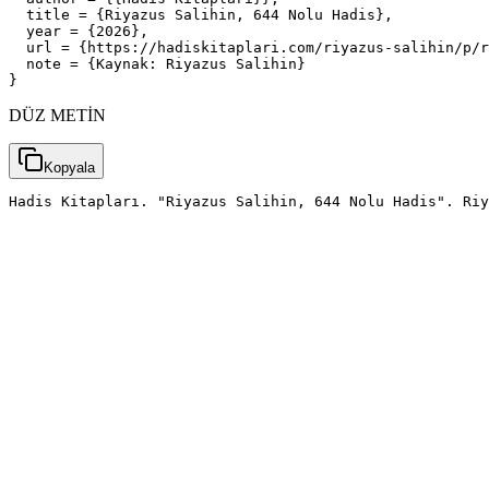
  title = {Riyazus Salihin, 644 Nolu Hadis},

  year = {2026},

  url = {https://hadiskitaplari.com/riyazus-salihin/p/r
  note = {Kaynak: Riyazus Salihin}

}
DÜZ METİN
Kopyala
Hadis Kitapları. "Riyazus Salihin, 644 Nolu Hadis". Riy