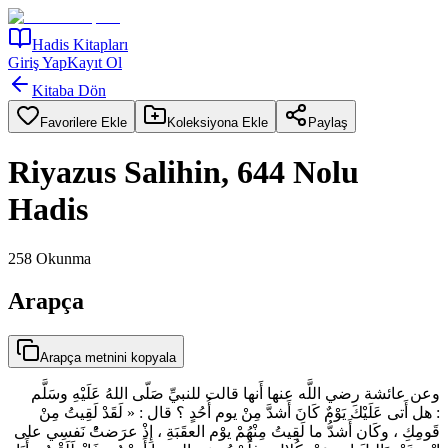
Hadis Kitapları
Giriş Yap
Kayıt Ol
Kitaba Dön
Favorilere Ekle
Koleksiyona Ekle
Paylaş
Riyazus Salihin, 644 Nolu
Hadis
258
Okunma
Arapça
Arapça metnini kopyala
وعن عائشة رضي اللَّه عنها أَنها قالت للنبيِّ صَلّى اللهُ عَلَيْهِ وسَلَّم
: هل أَتى عَلَيْكَ يَوْمٌ كَانَ أَشدَّ مِنْ يوم أُحُدٍ ؟ قال : « لَقَدْ لَقِيتُ مِنْ
قَومِكِ ، وكَان أَشدُّ ما لَقِيتُ مِنْهُمْ يوْم العقَبَةِ ، إِذْ عرَضتُْ نَفسِي على