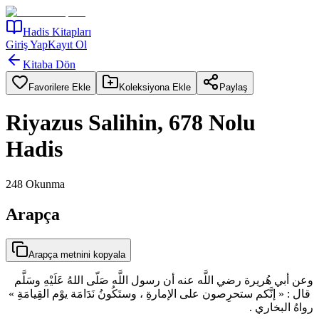
Hadis Kitapları
Giriş Yap
Kayıt Ol
Kitaba Dön
Favorilere Ekle
Koleksiyona Ekle
Paylaş
Riyazus Salihin, 678 Nolu
Hadis
248
Okunma
Arapça
Arapça metnini kopyala
وعن أبي هُريرة رضي اللَّه عنه أن رسول اللَّه صَلّى اللهُ عَلَيْهِ وسَلَّم
قال : « إنَّكم ستحرِصون على الإمارةِ ، وستَكُونُ نَدَامَة يوْم القِيامَةِ »
رواهُ البخاري .