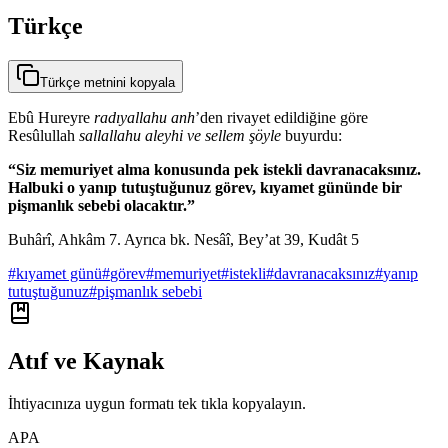
Türkçe
Türkçe metnini kopyala
Ebû Hureyre
radıyallahu anh
’den rivayet edildiğine göre
Resûlullah
sallallahu aleyhi ve sellem şöyle
buyurdu:
“Siz memuriyet alma konusunda pek istekli davranacaksınız.
Halbuki o yanıp tutuştuğunuz görev, kıyamet gününde bir
pişmanlık sebebi olacaktır.”
Buhârî, Ahkâm 7. Ayrıca bk. Nesâî, Bey’at 39, Kudât 5
#
kıyamet günü
#
görev
#
memuriyet
#
istekli
#
davranacaksınız
#
yanıp
tutuştuğunuz
#
pişmanlık sebebi
Atıf ve Kaynak
İhtiyacınıza uygun formatı tek tıkla kopyalayın.
APA