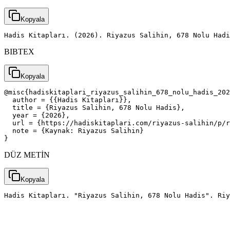
Kopyala
Hadis Kitapları. (2026). Riyazus Salihin, 678 Nolu Had
BIBTEX
Kopyala
@misc{hadiskitaplari_riyazus_salihin_678_nolu_hadis_202
  author = {{Hadis Kitapları}},

  title = {Riyazus Salihin, 678 Nolu Hadis},

  year = {2026},

  url = {https://hadiskitaplari.com/riyazus-salihin/p/r
  note = {Kaynak: Riyazus Salihin}

}
DÜZ METİN
Kopyala
Hadis Kitapları. "Riyazus Salihin, 678 Nolu Hadis". Riy