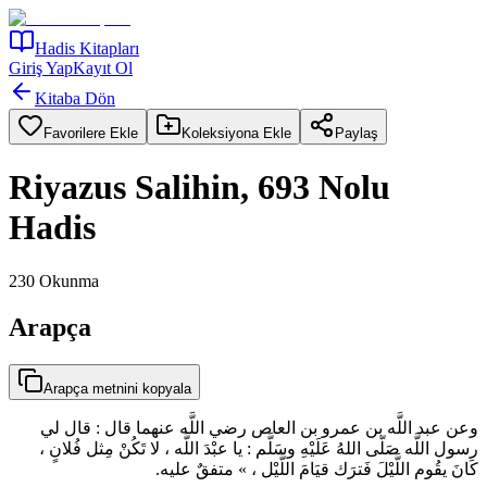
Hadis Kitapları
Giriş Yap
Kayıt Ol
Kitaba Dön
Favorilere Ekle
Koleksiyona Ekle
Paylaş
Riyazus Salihin, 693 Nolu
Hadis
230
Okunma
Arapça
Arapça metnini kopyala
وعن عبد اللَّه بن عمرو بن العاص رضي اللَّه عنهما قال : قال لي
رسول اللَّه صَلّى اللهُ عَلَيْهِ وسَلَّم : يا عبْدَ اللَّه ، لا تَكُنْ مِثل فُلانٍ ،
كَانَ يقُوم اللَّيْلَ فَترَك قيَامَ اللَّيْل ، » متفقٌ عليه.