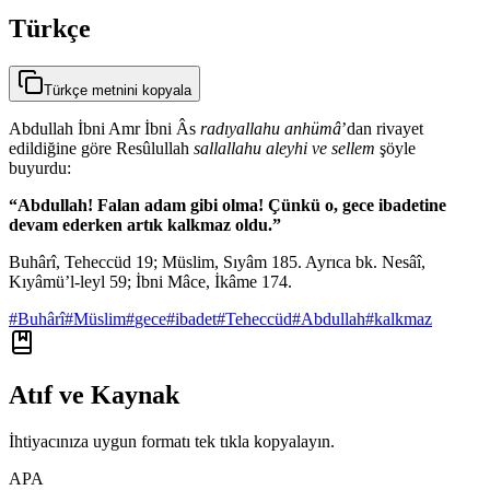
Türkçe
Türkçe metnini kopyala
Abdullah İbni Amr İbni Âs
radıyallahu anhümâ
’dan rivayet
edildiğine göre Resûlullah
sallallahu aleyhi ve sellem
şöyle
buyurdu:
“Abdullah! Falan adam gibi olma! Çünkü o, gece ibadetine
devam ederken artık kalkmaz oldu.”
Buhârî, Teheccüd 19; Müslim, Sıyâm 185. Ayrıca bk. Nesâî,
Kıyâmü’l-leyl 59; İbni Mâce, İkâme 174.
#
Buhârî
#
Müslim
#
gece
#
ibadet
#
Teheccüd
#
Abdullah
#
kalkmaz
Atıf ve Kaynak
İhtiyacınıza uygun formatı tek tıkla kopyalayın.
APA