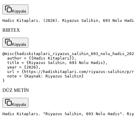
Kopyala
Hadis Kitapları. (2026). Riyazus Salihin, 693 Nolu Had
BIBTEX
Kopyala
@misc{hadiskitaplari_riyazus_salihin_693_nolu_hadis_202
  author = {{Hadis Kitapları}},

  title = {Riyazus Salihin, 693 Nolu Hadis},

  year = {2026},

  url = {https://hadiskitaplari.com/riyazus-salihin/p/r
  note = {Kaynak: Riyazus Salihin}

}
DÜZ METİN
Kopyala
Hadis Kitapları. "Riyazus Salihin, 693 Nolu Hadis". Riy