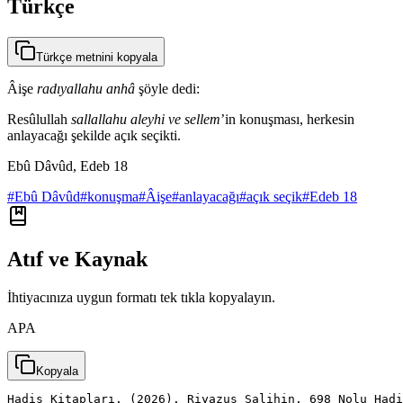
Türkçe
Türkçe metnini kopyala
Âişe
radıyallahu anhâ
şöyle dedi:
Resûlullah
sallallahu aleyhi ve sellem
’in konuşması, herkesin
anlayacağı şekilde açık seçikti.
Ebû Dâvûd, Edeb 18
#
Ebû Dâvûd
#
konuşma
#
Âişe
#
anlayacağı
#
açık seçik
#
Edeb 18
Atıf ve Kaynak
İhtiyacınıza uygun formatı tek tıkla kopyalayın.
APA
Kopyala
Hadis Kitapları. (2026). Riyazus Salihin, 698 Nolu Had