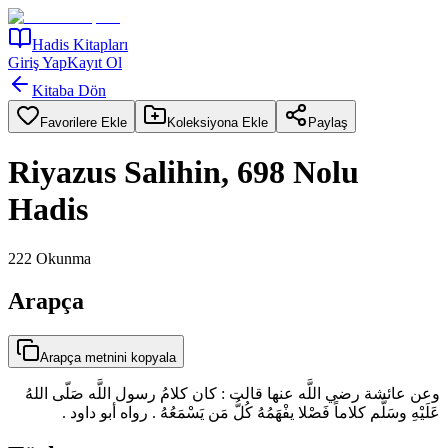
Hadis Kitapları
Giriş Yap
Kayıt Ol
Kitaba Dön
Favorilere Ekle
Koleksiyona Ekle
Paylaş
Riyazus Salihin, 698 Nolu
Hadis
222
Okunma
Arapça
Arapça metnini kopyala
وعن عائشة رضي اللَّه عنها قالت : كان كلامُ رسول اللَّه صَلّى اللهُ
عَلَيْهِ وسَلَّم كلاماً فَصْلا يفْهَمُهُ كُلُّ مَن يَسْمَعُهُ . رواه أبو داود .