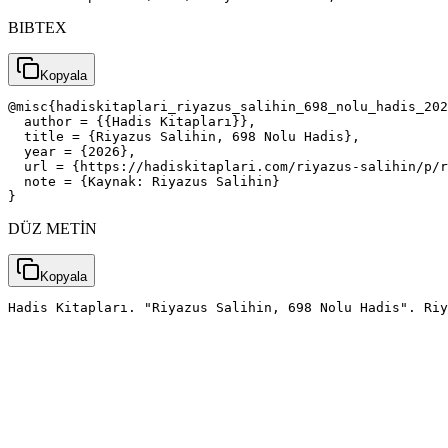
BIBTEX
Kopyala
@misc{hadiskitaplari_riyazus_salihin_698_nolu_hadis_202
  author = {{Hadis Kitapları}},

  title = {Riyazus Salihin, 698 Nolu Hadis},

  year = {2026},

  url = {https://hadiskitaplari.com/riyazus-salihin/p/r
  note = {Kaynak: Riyazus Salihin}

}
DÜZ METİN
Kopyala
Hadis Kitapları. "Riyazus Salihin, 698 Nolu Hadis". Riy