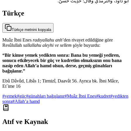
أبو داود، والترمذي وقال: حدِيثٌ حسنٌ.
Türkçe
Türkçe metnini kopyala
Muâz İbni Enes
radıyallahu anh
’den rivayet edildiğine göre
Resûlullah
sallallahu aleyhi ve sellem
şöyle buyurdu:
“Bir kimse yemek yedikten sonra: Bana bu yemeği yediren,
sonucu etkileyecek bir güç ve kudretim olmaksızın onu bana
nasip eden Allah’a hamd olsun, derse, geçmiş günahları
bağışlanır.”
Ebû Dâvûd, Libâs 1; Tirmizî, Daavât 56. Ayrıca bk. İbni Mâce,
Et`ime 16
#
yemek
#
güç
#
günahları bağışlanır
#
Muâz İbni Enes
#
kudret
#
yedikten
sonra
#
Allah’a hamd
Atıf ve Kaynak