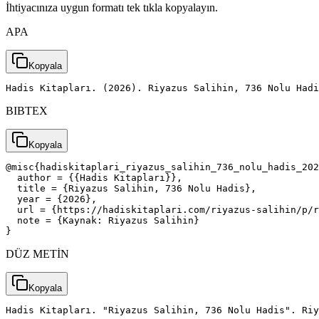
İhtiyacınıza uygun formatı tek tıkla kopyalayın.
APA
Kopyala
Hadis Kitapları. (2026). Riyazus Salihin, 736 Nolu Had
BIBTEX
Kopyala
@misc{hadiskitaplari_riyazus_salihin_736_nolu_hadis_202
  author = {{Hadis Kitapları}},

  title = {Riyazus Salihin, 736 Nolu Hadis},

  year = {2026},

  url = {https://hadiskitaplari.com/riyazus-salihin/p/r
  note = {Kaynak: Riyazus Salihin}

}
DÜZ METİN
Kopyala
Hadis Kitapları. "Riyazus Salihin, 736 Nolu Hadis". Riy