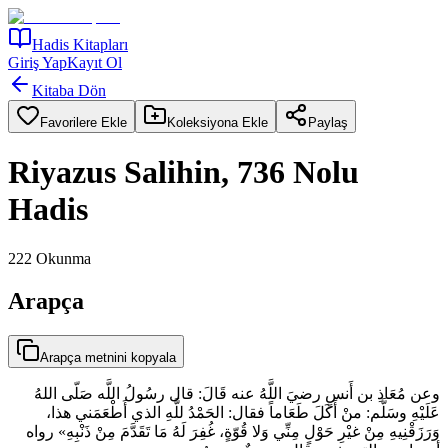
Hadis Kitapları
Giriş Yap
Kayıt Ol
Kitaba Dön
Favorilere Ekle
Koleksiyona Ekle
Paylaş
Riyazus Salihin, 736 Nolu
Hadis
222
Okunma
Arapça
Arapça metnini kopyala
وعن مُعَاذِ بن أَنسٍ رضيَ اللَّهُ عنه قَالَ: قال رسُولُ اللَّه صَلّى اللهُ
عَلَيْهِ وسَلَّم: منْ أَكَلَ طَعَاماً فقال: الحَمْدُ للَّهِ الذي أَطْعَمَني هذا،
وَرَزَقْنِيهِ مِنْ غيْرِ حَوْلٍ مِنِّي وَلا قُوّةٍ، غُفِرَ لَهُ مَا تَقَدَّمَ مِنْ ذَنْبِهِ» رواه