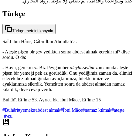
أَكُفَّنَا وسَوَاعدنَا وأَقْدَامَنَا، ثُمَّ نُصَلِّي وَلا نَتَوَضَّأُ. رواه البخاري.
Türkçe
Türkçe metnini kopyala
Saîd İbni Hâris, Câbir İbni Abdullah’a:
- Ateşte pişen bir şey yedikten sonra abdest almak gerekir mi? diye
sordu. O da:
- Hayır, gerekmez. Biz Peygamber
aleyhisselâm
zamanında ateşte
pişen bir yemeği pek az görürdük. Onu yediğimiz zaman da, elimizi
silecek bez olmadığından avuçlarımıza, bileklerimize ve
ayaklarımıza silerdik. Yemekten sonra da abdest almadan namaz
kılardık, diye cevap verdi.
Buhârî, Et`ime 53. Ayrıca bk. İbni Mâce, Et`ime 15
#
Buhârî
#
yemek
#
abdest almak
#
İbni Mâce
#
namaz kılmak
#
ateşte
pişen