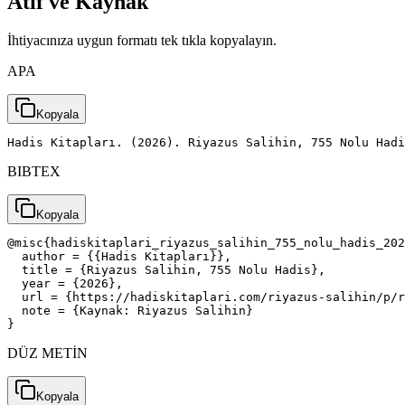
Atıf ve Kaynak
İhtiyacınıza uygun formatı tek tıkla kopyalayın.
APA
Kopyala
Hadis Kitapları. (2026). Riyazus Salihin, 755 Nolu Had
BIBTEX
Kopyala
@misc{hadiskitaplari_riyazus_salihin_755_nolu_hadis_202
  author = {{Hadis Kitapları}},

  title = {Riyazus Salihin, 755 Nolu Hadis},

  year = {2026},

  url = {https://hadiskitaplari.com/riyazus-salihin/p/r
  note = {Kaynak: Riyazus Salihin}

}
DÜZ METİN
Kopyala