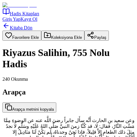
Hadis Kitapları
Giriş Yap
Kayıt Ol
Kitaba Dön
Favorilere Ekle
Koleksiyona Ekle
Paylaş
Riyazus Salihin, 755 Nolu
Hadis
240
Okunma
Arapça
Arapça metnini kopyala
وعن سعيد بنِ الحارث أَنَّه سأَل جابراً رضيَ اللَّه عنه عن الوضوءِ مِمَّا
مَسَّتِ النَّارُ، فقال: لا، قد كُنَّا زمنَ النبيِّ صَلّى اللهُ عَلَيْهِ وسَلَّم لا نجدُ
مثلَ ذلك الطعامِ إِلاَّ قلِيلاً، فإِذا نَحنُ وجدناهُ، لَم يَكْنْ لَنَا مَنَادِيلُ إِلا