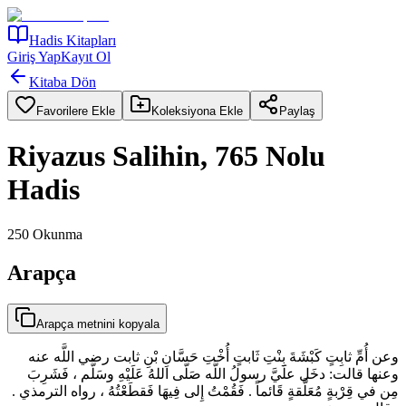
Hadis Kitapları
Giriş Yap
Kayıt Ol
Kitaba Dön
Favorilere Ekle
Koleksiyona Ekle
Paylaş
Riyazus Salihin, 765 Nolu
Hadis
250
Okunma
Arapça
Arapça metnini kopyala
وعن أُمِّ ثابِتٍ كَبْشَةَ بِنْتِ ثَابتٍ أُخْتِ حَسَّانِ بْنِ ثابت رضي اللَّه عنه
وعنها قالت: دخَل علَيَّ رسولُ اللَّه صَلّى اللهُ عَلَيْهِ وسَلَّم ، فَشَرِبَ
مِن في قِرْبةٍ مُعَلَّقةٍ قَائماً . فَقُمْتُ إِلى فِيهَا فَقطَعْتُهُ ، رواه الترمذي .