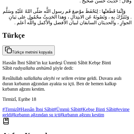
وقال : حديث حسن صحيح .
وَإِنَّمَا قَطَعَتْها : لِتَحْفَظَ موْضِعَ فَم رسول اللَّه صَلّى اللهُ عَلَيْهِ وسَلَّم
. وَتَتَبَرَّكَ بِهِ ، وَتَصُونَهُ عَن الابتِذالِ ، وَهذا الحَدِيثُ محْمُول على بَيانِ
الجوازِ ، والحديثان السابقان لبيان الأفضل والأَكمل واللَّه أعلم .
Türkçe
Türkçe metnini kopyala
Hassân İbni Sâbit’in kız kardeşi Ümmü Sâbit Kebşe Binti
Sâbit
radıyallahu anhümâ
şöyle dedi:
Resûlullah
sallallahu aleyhi ve sellem
evime geldi. Duvara asılı
duran kırbanın ağzından ayakta su içti. Ben de hemen kalkıp
kırbanın ağzını kestim.
Tirmizî, Eşribe 18
#
Tirmizî
#
Hassân İbni Sâbit
#
Ümmü Sâbit
#
Kebşe Binti Sâbit
#
evime
geldi
#
kırbanın ağzından su içti
#
kırbanın ağzını kestim