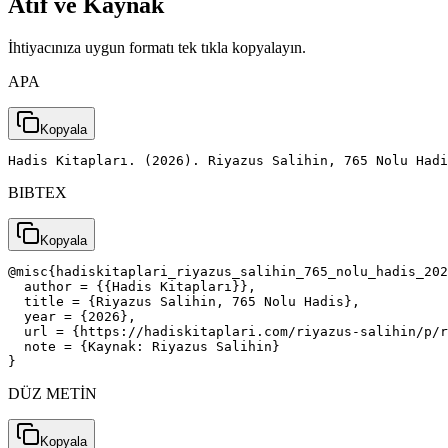
Atıf ve Kaynak
İhtiyacınıza uygun formatı tek tıkla kopyalayın.
APA
Kopyala
Hadis Kitapları. (2026). Riyazus Salihin, 765 Nolu Had
BIBTEX
Kopyala
@misc{hadiskitaplari_riyazus_salihin_765_nolu_hadis_202
  author = {{Hadis Kitapları}},

  title = {Riyazus Salihin, 765 Nolu Hadis},

  year = {2026},

  url = {https://hadiskitaplari.com/riyazus-salihin/p/r
  note = {Kaynak: Riyazus Salihin}

}
DÜZ METİN
Kopyala