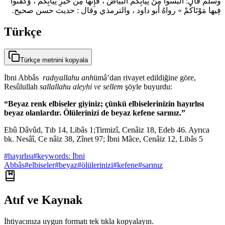
وسَلَّم قال: الْبَسُوا مِنْ ثِيَابِكُمُ البَيَاضَ ، فَإِنَّهَا مِن خَيْرِ ثِيابِكُمْ ، وَكَفِّنُوا
فِيها مَوْتَاكُمْ » رواهُ أبو داود ، والترمذي وقال : حديث حسن صحيح.
Türkçe
Türkçe metnini kopyala
İbni Abbâs
radıyallahu anh
ümâ’dan rivayet edildiğine göre,
Resûlullah
sallallahu aleyhi ve sellem
şöyle buyurdu:
“Beyaz renk elbiseler giyiniz; çünkü elbiselerinizin hayırlısı
beyaz olanlardır. Ölülerinizi de beyaz kefene sarınız.”
Ebû Dâvûd, Tıb 14, Libâs 1;Tirmizî, Cenâiz 18, Edeb 46. Ayrıca
bk. Nesâî, Ce nâiz 38, Zînet 97; İbni Mâce, Cenâiz 12, Libâs 5
#
hayırlısı
#
keywords: İbni
Abbâs
#
elbiseler
#
beyaz
#
ölülerinizi
#
kefene
#
sarınız
Atıf ve Kaynak
İhtiyacınıza uygun formatı tek tıkla kopyalayın.