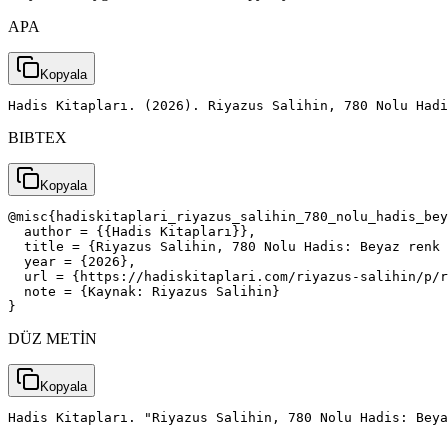
APA
Kopyala
Hadis Kitapları. (2026). Riyazus Salihin, 780 Nolu Hadi
BIBTEX
Kopyala
@misc{hadiskitaplari_riyazus_salihin_780_nolu_hadis_bey
  author = {{Hadis Kitapları}},

  title = {Riyazus Salihin, 780 Nolu Hadis: Beyaz renk 
  year = {2026},

  url = {https://hadiskitaplari.com/riyazus-salihin/p/r
  note = {Kaynak: Riyazus Salihin}

}
DÜZ METİN
Kopyala
Hadis Kitapları. "Riyazus Salihin, 780 Nolu Hadis: Beya