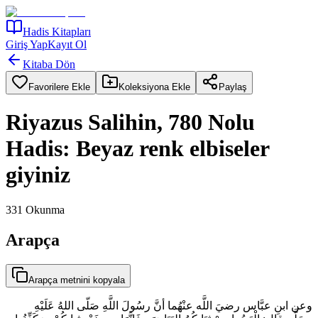
Hadis Kitapları
Giriş Yap
Kayıt Ol
Kitaba Dön
Favorilere Ekle
Koleksiyona Ekle
Paylaş
Riyazus Salihin, 780 Nolu
Hadis: Beyaz renk elbiseler
giyiniz
331
Okunma
Arapça
Arapça metnini kopyala
وعن ابنِ عبَّاس رضيَ اللَّه عنْهُما أنَّ رسُولَ اللَّهِ صَلّى اللهُ عَلَيْهِ