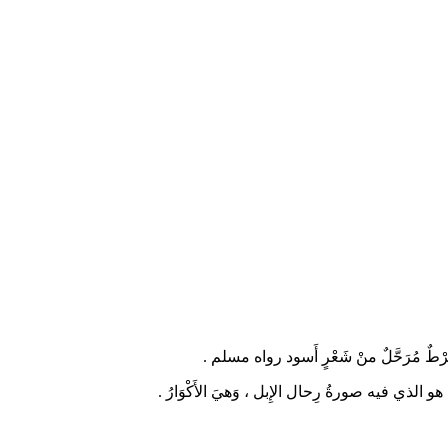
ِ مِرْطٌ مُرَحَّلٌ منْ شَعْرٍ أَسود رواه مسلم
« الذي فيه صورةُ رِحال الإِبل ، وَهيَ الأَكْوَارُ