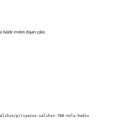
 halde evden dışarı çıktı.
alihin/p/riyazus-salihin-788-nolu-hadis