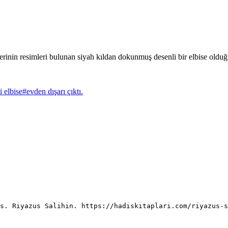
rinin resimleri bulunan siyah kıldan dokunmuş desenli bir elbise olduğu
i elbise
#
evden dışarı çıktı.
is. Riyazus Salihin. https://hadiskitaplari.com/riyazus-s