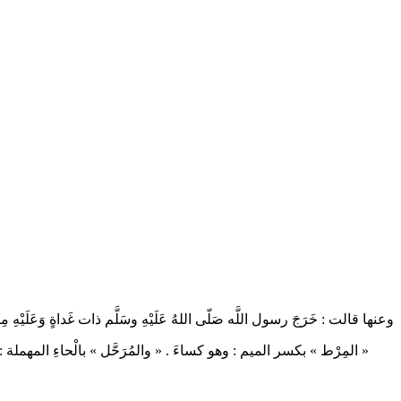
وعنها قالت : خَرَجَ رسول اللَّه صَلّى اللهُ عَلَيْهِ وسَلَّم ذات غَداةٍ وَعَلَيْه .
المِرْط » بكسر الميم : وهو كساءَ . « والمُرَحَّل » بالْحاءِ المهملة : هو  .