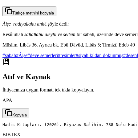
Türkçe metnini kopyala
Âişe radıyallahu anh
â şöyle dedi:
Resûlullah
sallallahu aleyhi ve sellem
bir sabah, üzerinde deve semerle
Müslim, Libâs 36. Ayrıca bk. Ebû Dâvûd, Libâs 5; Tirmizî, Edeb 49
#
sabah
#
Âişe
#
deve semerleri
#
resimler
#
siyah kıldan dokunmuş
#
desenl
Atıf ve Kaynak
İhtiyacınıza uygun formatı tek tıkla kopyalayın.
APA
Kopyala
Hadis Kitapları. (2026). Riyazus Salihin, 788 Nolu Had
BIBTEX