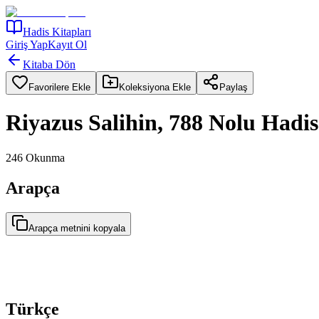
Hadis Kitapları
Giriş Yap
Kayıt Ol
Kitaba Dön
Favorilere Ekle
Koleksiyona Ekle
Paylaş
Riyazus Salihin, 788 Nolu Hadis
246
Okunma
Arapça
Arapça metnini kopyala
Türkçe