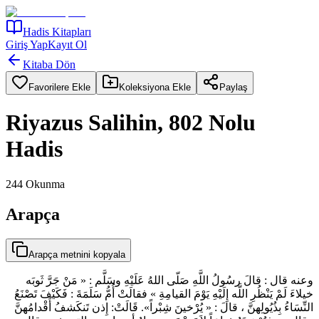
Hadis Kitapları
Giriş Yap
Kayıt Ol
Kitaba Dön
Favorilere Ekle
Koleksiyona Ekle
Paylaş
Riyazus Salihin, 802 Nolu
Hadis
244
Okunma
Arapça
Arapça metnini kopyala
وعنه قال : قالَ رسُولُ اللَّهِ صَلّى اللهُ عَلَيْهِ وسَلَّم : « مَنْ جَرَّ ثَوبَه
خيلاءَ لَمْ يَنْظُرِ اللَّه إِلَيْهِ يَوْمَ القيامِةِ » فقالَتْ أُمُّ سَلَمَةَ : فَكَيْفَ تَصْنَعُ
النِّسَاءُ بِذُيُولِهنَّ ، قالَ : « يُرْخينَ شِبْراً». قَالَتْ: إِذن تَنكَشفُ أَقْدامُهنَّ