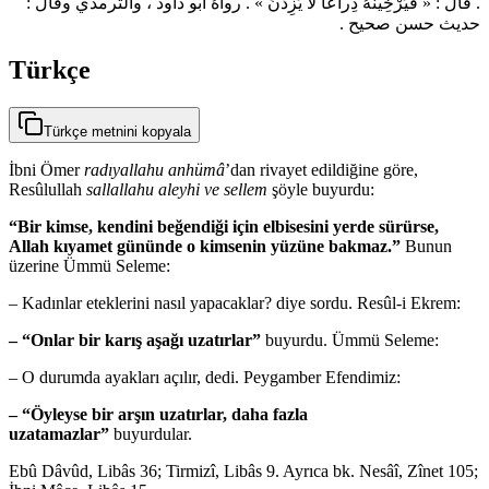
. قال : « فيُرْخِينَهُ ذِراعاً لاَ يَزِدْنَ » . رواهُ أبو داود ، والترمذي وقال :
حديث حسن صحيح .
Türkçe
Türkçe metnini kopyala
İbni Ömer
radıyallahu anhümâ
’dan rivayet edildiğine göre,
Resûlullah
sallallahu aleyhi ve sellem
şöyle buyurdu:
“Bir kimse, kendini beğendiği için elbisesini yerde sürürse,
Allah kıyamet gününde o kimsenin yüzüne bakmaz.”
Bunun
üzerine Ümmü Seleme:
– Kadınlar eteklerini nasıl yapacaklar? diye sordu. Resûl-i Ekrem:
– “Onlar bir karış aşağı uzatırlar”
buyurdu. Ümmü Seleme:
– O durumda ayakları açılır, dedi. Peygamber Efendimiz:
– “Öyleyse bir arşın uzatırlar, daha fazla
uzatamazlar”
buyurdular.
Ebû Dâvûd, Libâs 36; Tirmizî, Libâs 9. Ayrıca bk. Nesâî, Zînet 105;