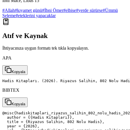
İbni Mâce, Libâs 15
#
Allah
#
kıyamet günü
#
İbni Ömer
#
elbise
#
yerde sürürse
#
Ümmü
Seleme
#
eteklerini yapacaklar
Atıf ve Kaynak
İhtiyacınıza uygun formatı tek tıkla kopyalayın.
APA
Kopyala
Hadis Kitapları. (2026). Riyazus Salihin, 802 Nolu Had
BIBTEX
Kopyala
@misc{hadiskitaplari_riyazus_salihin_802_nolu_hadis_202
  author = {{Hadis Kitapları}},

  title = {Riyazus Salihin, 802 Nolu Hadis},

  year = {2026},
