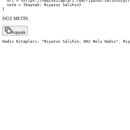
  url = {https://hadiskitaplari.com/riyazus-salihin/p/r
  note = {Kaynak: Riyazus Salihin}

}
DÜZ METİN
Kopyala
Hadis Kitapları. "Riyazus Salihin, 802 Nolu Hadis". Riy