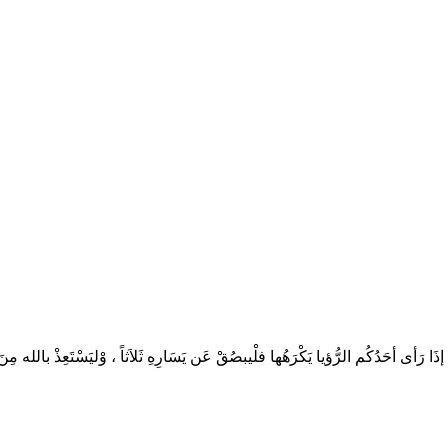
أحَدُكُم الرُّؤيا يَكْرَهُها فلْيبصُقْ عَن يَسَارِهِ ثَلاَثاً ، وْليَسْتَعِذْ بالله م