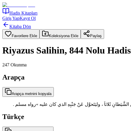
Hadis Kitapları
Giriş Yap
Kayıt Ol
Kitaba Dön
Favorilere Ekle
Koleksiyona Ekle
Paylaş
Riyazus Salihin, 844 Nolu Hadis
247
Okunma
Arapça
Arapça metnini kopyala
ِنَ الشَّيَطانِ ثَلاثاَ ، وليَتَحوَّل عَنْ جَنْبِهِ الذي كان عليه »رواه مسلم
Türkçe