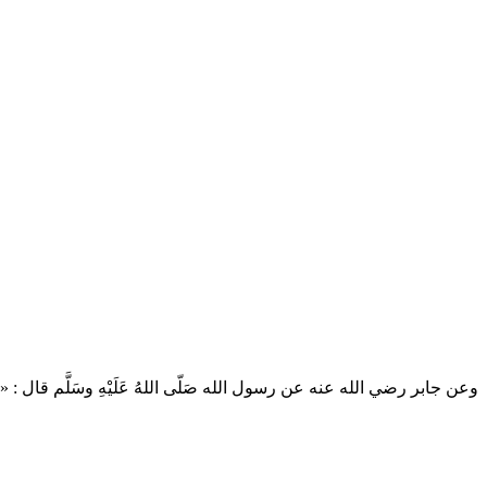
وعن جابر رضي الله عنه عن رسول الله صَلّى اللهُ عَلَيْهِ وسَلَّم قال : « إذَا رَأى  .