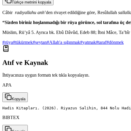
Türkçe metnini kopyala
Câbir
radıyallahu anh
’den rivayet edildiğine göre, Resûlullah
sallall
“Sizden biriniz hoşlanmadığı bir rüya görünce, sol tarafına üç de
Müslim, Rü’yâ 5. Ayrıca bk. Ebû Dâvûd, Edeb 88; İbni Mâce, Ta’bîr
#
rüya
#
tükürmek
#
şeytan
#
Allah'a sığınmak
#
yatmak
#
taraf
#
dönmek
Atıf ve Kaynak
İhtiyacınıza uygun formatı tek tıkla kopyalayın.
APA
Kopyala
Hadis Kitapları. (2026). Riyazus Salihin, 844 Nolu Had
BIBTEX