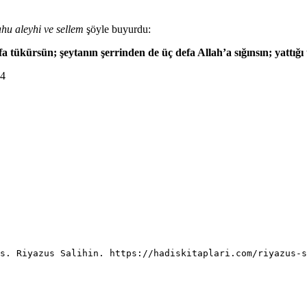
ahu aleyhi ve sellem
şöyle buyurdu:
fa tükürsün; şeytanın şerrinden de üç defa Allah’a sığınsın; yattı
 4
is. Riyazus Salihin. https://hadiskitaplari.com/riyazus-s