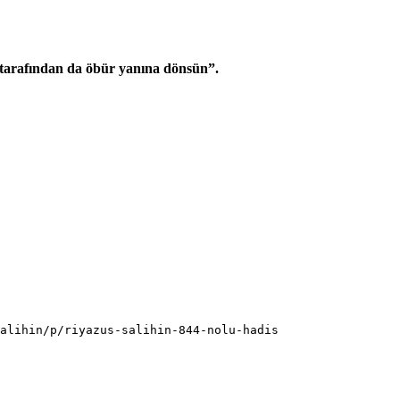
ğı tarafından da öbür yanına dönsün”.
alihin/p/riyazus-salihin-844-nolu-hadis