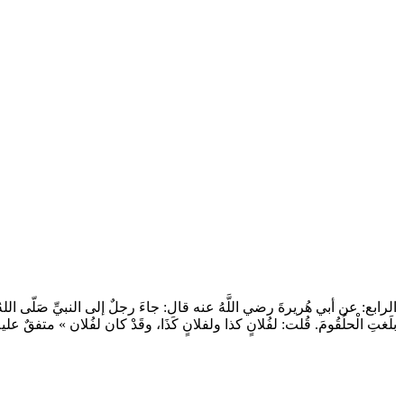
الرابع: عن أبي هُريرةَ رضي اللَّهُ عنه قال: جاءَ رجلٌ إلى النبيِّ صَلّى اللهُ عَلَ
بلَغتِ الْحلُقُومَ. قُلت: لفُلانٍ كذا ولفلانٍ كَذَا، وقَدْ كان لفُلان » متفقٌ  .