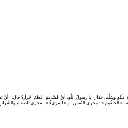
يْهِ وسَلَّم، فقال: يا رسولَ اللَّهِ، أيُّ الصَّدقةِ أعْظمُ أجْراً ؟ قال: «أنْ تَصَ
عليه . « الْحلْقُوم » : مجرى النَّفسِ . و « الْمريءُ » : مجرى الطَّعامِ والشَّرا