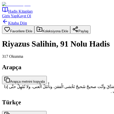
Hadis Kitapları
Giriş Yap
Kayıt Ol
Kitaba Dön
Favorilere Ekle
Koleksiyona Ekle
Paylaş
Riyazus Salihin, 91 Nolu Hadis
317
Okunma
Arapça
Arapça metnini kopyala
دَّقَ وأنْت صحيحٌ شَحيحٌ تَخْشى الْفقرَ، وتأْمُلُ الْغنى، ولا تُمْهِلْ حتَّى إذا
بِ
Türkçe