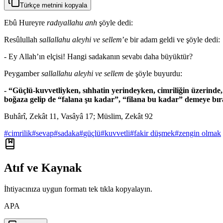
Türkçe metnini kopyala
Ebû Hureyre
radıyallahu anh
şöyle dedi:
Resûlullah
sallallahu aleyhi ve sellem
’e bir adam geldi ve şöyle dedi:
- Ey Allah’ın elçisi! Hangi sadakanın sevabı daha büyüktür?
Peygamber
sallallahu aleyhi ve sellem
de şöyle buyurdu:
- “Güçlü-kuvvetliyken, sıhhatin yerindeyken, cimriliğin üzerind
boğaza gelip de “falana şu kadar”, “filana bu kadar” demeye bı
Buhârî, Zekât 11, Vasâyâ 17; Müslim, Zekât 92
#
cimrilik
#
sevap
#
sadaka
#
güçlü
#
kuvvetli
#
fakir düşmek
#
zengin olmak
Atıf ve Kaynak
İhtiyacınıza uygun formatı tek tıkla kopyalayın.
APA