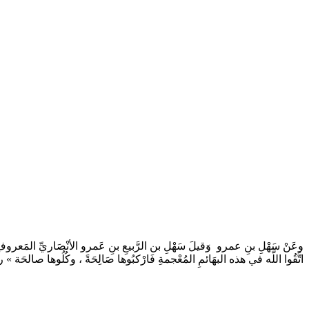
وعَنْ سَهْلِ بنِ عمرو ­ وَقيلَ سَهْلِ بن الرَّبيعِ بنِ عَمرو الأنْصَاريِّ المَعروفِ : «
اتَّقُوا اللَّه في هذه البهَائمِ المُعْجمةِ فَارْكبُوها صَالِحَةً ، وكُلُوها صال .