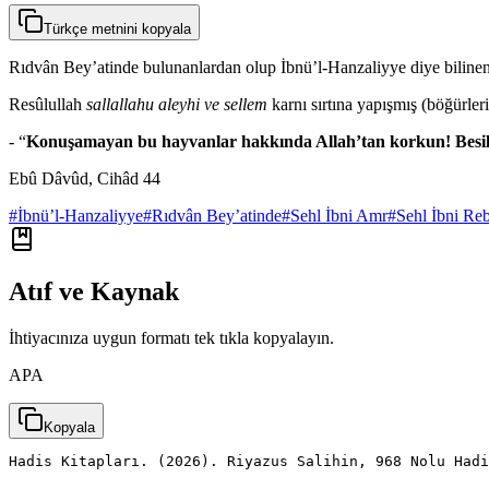
Türkçe metnini kopyala
Rıdvân Bey’atinde bulunanlardan olup İbnü’l-Hanzaliyye diye bilinen
Resûlullah
sallallahu aleyhi ve sellem
karnı sırtına yapışmış (böğürler
- “
Konuşamayan bu hayvanlar hakkında Allah’tan korkun! Besili o
Ebû Dâvûd, Cihâd 44
#
İbnü’l-Hanzaliyye
#
Rıdvân Bey’atinde
#
Sehl İbni Amr
#
Sehl İbni Reb
Atıf ve Kaynak
İhtiyacınıza uygun formatı tek tıkla kopyalayın.
APA
Kopyala
Hadis Kitapları. (2026). Riyazus Salihin, 968 Nolu Had