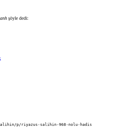
 anh
şöyle dedi:
k
alihin/p/riyazus-salihin-968-nolu-hadis