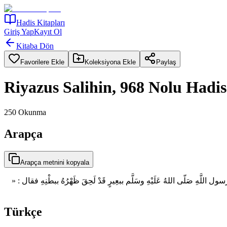
Hadis Kitapları
Giriş Yap
Kayıt Ol
Kitaba Dön
Favorilere Ekle
Koleksiyona Ekle
Paylaş
Riyazus Salihin, 968 Nolu Hadis
250
Okunma
Arapça
Arapça metnini kopyala
سول اللَّهِ صَلّى اللهُ عَلَيْهِ وسَلَّم ببعِيرٍ قَدْ لَحِقَ ظَهْرُهُ ببطْنِهِ فقال
Türkçe