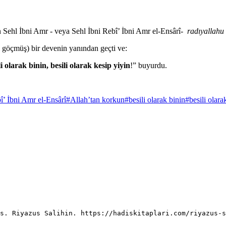
 Sehl İbni Amr - veya Sehl İbni Rebî’ İbni Amr el-Ensârî-
radıyallahu
i göçmüş) bir devenin yanından geçti ve:
larak binin, besili olarak kesip yiyin
!” buyurdu.
î’ İbni Amr el-Ensârî
#
Allah’tan korkun
#
besili olarak binin
#
besili olara
is. Riyazus Salihin. https://hadiskitaplari.com/riyazus-s