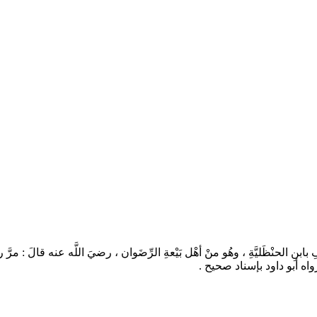
 بابنِ الحنْظَليَّةِ ، وهُو منْ أهْل بَيْعةِ الرِّضَوان ، رضيَ اللَّه عنه قالَ : مرَّ ر
حَة » رواه أبو داود بإسناد صحيح