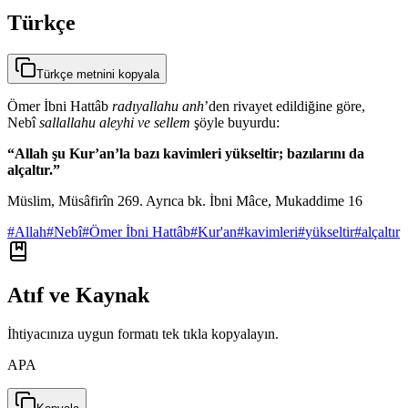
Türkçe
Türkçe metnini kopyala
Ömer İbni Hattâb
radıyallahu anh
’den rivayet edildiğine göre,
Nebî
sallallahu aleyhi ve sellem
şöyle buyurdu:
“Allah şu Kur’an’la bazı kavimleri yükseltir; bazılarını da
alçaltır.”
Müslim, Müsâfirîn 269. Ayrıca bk. İbni Mâce, Mukaddime 16
#
Allah
#
Nebî
#
Ömer İbni Hattâb
#
Kur'an
#
kavimleri
#
yükseltir
#
alçaltır
Atıf ve Kaynak
İhtiyacınıza uygun formatı tek tıkla kopyalayın.
APA