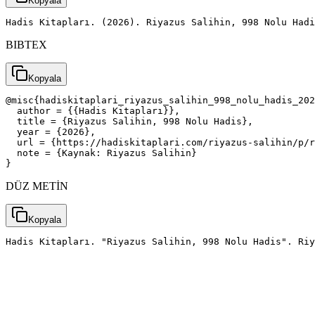
Kopyala
Hadis Kitapları. (2026). Riyazus Salihin, 998 Nolu Had
BIBTEX
Kopyala
@misc{hadiskitaplari_riyazus_salihin_998_nolu_hadis_202
  author = {{Hadis Kitapları}},

  title = {Riyazus Salihin, 998 Nolu Hadis},

  year = {2026},

  url = {https://hadiskitaplari.com/riyazus-salihin/p/r
  note = {Kaynak: Riyazus Salihin}

}
DÜZ METİN
Kopyala
Hadis Kitapları. "Riyazus Salihin, 998 Nolu Hadis". Riy