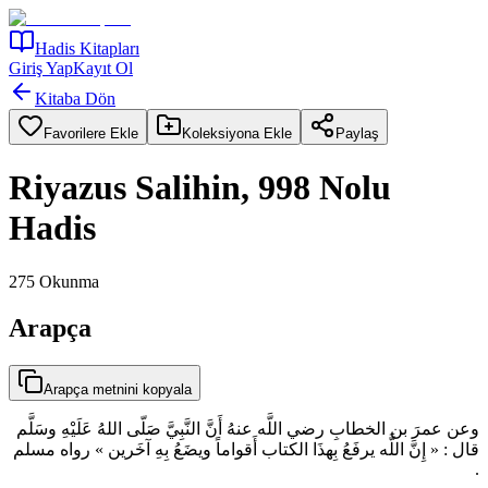
Hadis Kitapları
Giriş Yap
Kayıt Ol
Kitaba Dön
Favorilere Ekle
Koleksiyona Ekle
Paylaş
Riyazus Salihin, 998 Nolu
Hadis
275
Okunma
Arapça
Arapça metnini kopyala
وعن عمرَ بن الخطابِ رضي اللَّه عنهُ أَنَّ النَّبِيَّ صَلّى اللهُ عَلَيْهِ وسَلَّم
قال : « إِنَّ اللَّه يرفَعُ بِهذَا الكتاب أَقواماً ويضَعُ بِهِ آخَرين » رواه مسلم
.