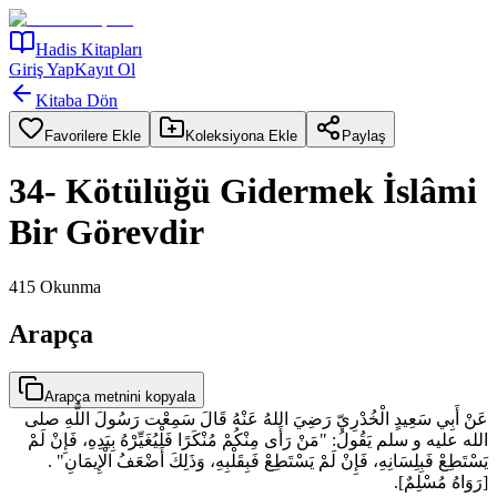
Hadis Kitapları
Giriş Yap
Kayıt Ol
Kitaba Dön
Favorilere Ekle
Koleksiyona Ekle
Paylaş
34- Kötülüğü Gidermek İslâmi
Bir Görevdir
415
Okunma
Arapça
Arapça metnini kopyala
عَنْ أَبِي سَعِيدٍ الْخُدْرِيّ رَضِيَ اللهُ عَنْهُ قَالَ سَمِعْت رَسُولَ اللَّهِ صلى
الله عليه و سلم يَقُولُ: "مَنْ رَأَى مِنْكُمْ مُنْكَرًا فَلْيُغَيِّرْهُ بِيَدِهِ، فَإِنْ لَمْ
يَسْتَطِعْ فَبِلِسَانِهِ، فَإِنْ لَمْ يَسْتَطِعْ فَبِقَلْبِهِ، وَذَلِكَ أَضْعَفُ الْإِيمَانِ" .
[رَوَاهُ مُسْلِمٌ].