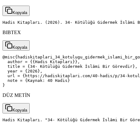
Kopyala
Hadis Kitapları. (2026). 34- Kötülüğü Gidermek İslâmi B
BIBTEX
Kopyala
@misc{hadiskitaplari_34_kotulugu_gidermek_islami_bir_go
  author = {{Hadis Kitapları}},

  title = {34- Kötülüğü Gidermek İslâmi Bir Görevdir},

  year = {2026},

  url = {https://hadiskitaplari.com/40-hadis/p/34-kotul
  note = {Kaynak: 40 Hadis}

}
DÜZ METİN
Kopyala
Hadis Kitapları. "34- Kötülüğü Gidermek İslâmi Bir Gör