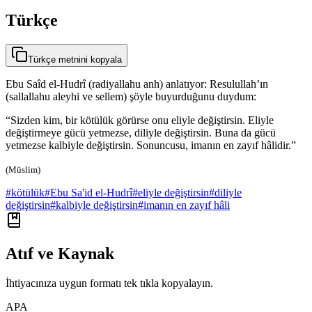
Türkçe
Türkçe metnini kopyala
Ebu Saîd el-Hudrî (radiyallahu anh) anlatıyor: Resulullah’ın
(sallallahu aleyhi ve sellem) şöyle buyurduğunu duydum:
“Sizden kim, bir kötülük görürse onu eliyle değiştirsin. Eliyle
değiştirmeye gücü yetmezse, diliyle değiştirsin. Buna da gücü
yetmezse kalbiyle değiştirsin. Sonuncusu, imanın en zayıf hâlidir.”
(Müslim)
#
kötülük
#
Ebu Sa'id el-Hudrî
#
eliyle değiştirsin
#
diliyle
değiştirsin
#
kalbiyle değiştirsin
#
imanın en zayıf hâli
Atıf ve Kaynak
İhtiyacınıza uygun formatı tek tıkla kopyalayın.
APA