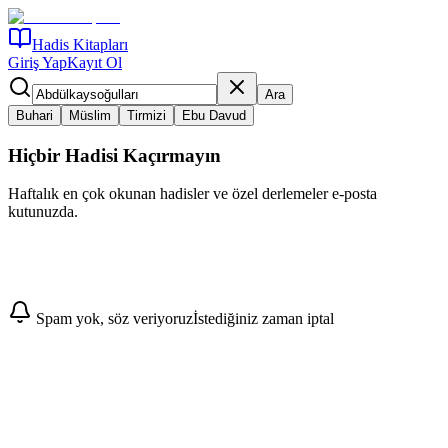
Hadis Kitapları
Giriş Yap
Kayıt Ol
Ara
Buhari
Müslim
Tirmizi
Ebu Davud
Hiçbir Hadisi Kaçırmayın
Haftalık en çok okunan hadisler ve özel derlemeler e-posta
kutunuzda.
Abone Ol
Spam yok, söz veriyoruz
İstediğiniz zaman iptal