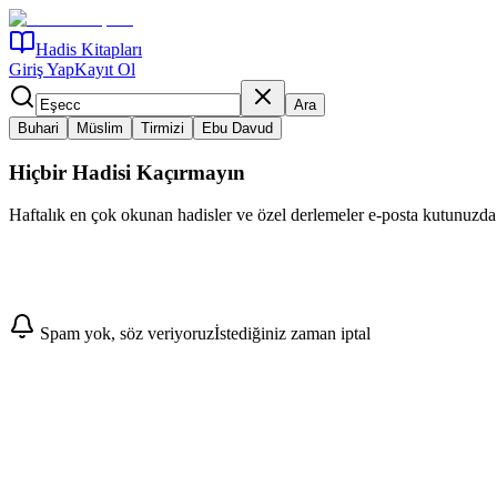
Hadis Kitapları
Giriş Yap
Kayıt Ol
Ara
Buhari
Müslim
Tirmizi
Ebu Davud
Hiçbir Hadisi Kaçırmayın
Haftalık en çok okunan hadisler ve özel derlemeler e-posta kutunuzda
Abone Ol
Spam yok, söz veriyoruz
İstediğiniz zaman iptal