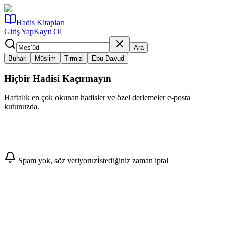
Hadis Kitapları
Giriş Yap
Kayıt Ol
Ara
Buhari
Müslim
Tirmizi
Ebu Davud
Hiçbir Hadisi Kaçırmayın
Haftalık en çok okunan hadisler ve özel derlemeler e-posta
kutunuzda.
Abone Ol
Spam yok, söz veriyoruz
İstediğiniz zaman iptal