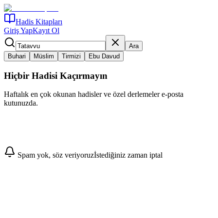
Hadis Kitapları
Giriş Yap
Kayıt Ol
Ara
Buhari
Müslim
Tirmizi
Ebu Davud
Hiçbir Hadisi Kaçırmayın
Haftalık en çok okunan hadisler ve özel derlemeler e-posta
kutunuzda.
Abone Ol
Spam yok, söz veriyoruz
İstediğiniz zaman iptal