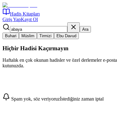
Hadis Kitapları
Giriş Yap
Kayıt Ol
Ara
Buhari
Müslim
Tirmizi
Ebu Davud
Hiçbir Hadisi Kaçırmayın
Haftalık en çok okunan hadisler ve özel derlemeler e-posta
kutunuzda.
Abone Ol
Spam yok, söz veriyoruz
İstediğiniz zaman iptal