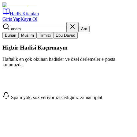
Hadis Kitapları
Giriş Yap
Kayıt Ol
Ara
Buhari
Müslim
Tirmizi
Ebu Davud
Hiçbir Hadisi Kaçırmayın
Haftalık en çok okunan hadisler ve özel derlemeler e-posta
kutunuzda.
Abone Ol
Spam yok, söz veriyoruz
İstediğiniz zaman iptal