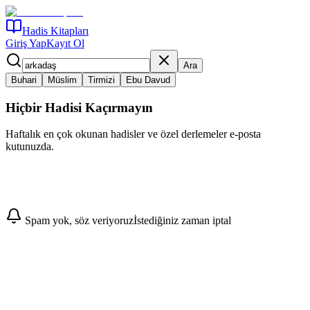
Hadis Kitapları
Giriş Yap
Kayıt Ol
Ara
Buhari
Müslim
Tirmizi
Ebu Davud
Hiçbir Hadisi Kaçırmayın
Haftalık en çok okunan hadisler ve özel derlemeler e-posta
kutunuzda.
Abone Ol
Spam yok, söz veriyoruz
İstediğiniz zaman iptal