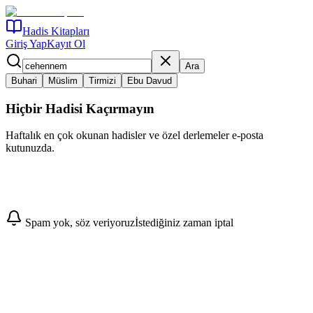
Hadis Kitapları
Giriş Yap
Kayıt Ol
Ara
Buhari
Müslim
Tirmizi
Ebu Davud
Hiçbir Hadisi Kaçırmayın
Haftalık en çok okunan hadisler ve özel derlemeler e-posta
kutunuzda.
Abone Ol
Spam yok, söz veriyoruz
İstediğiniz zaman iptal