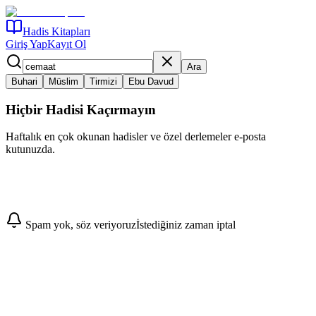
Hadis Kitapları
Giriş Yap
Kayıt Ol
Ara
Buhari
Müslim
Tirmizi
Ebu Davud
Hiçbir Hadisi Kaçırmayın
Haftalık en çok okunan hadisler ve özel derlemeler e-posta
kutunuzda.
Abone Ol
Spam yok, söz veriyoruz
İstediğiniz zaman iptal