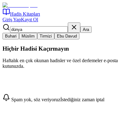
Hadis Kitapları
Giriş Yap
Kayıt Ol
Ara
Buhari
Müslim
Tirmizi
Ebu Davud
Hiçbir Hadisi Kaçırmayın
Haftalık en çok okunan hadisler ve özel derlemeler e-posta
kutunuzda.
Abone Ol
Spam yok, söz veriyoruz
İstediğiniz zaman iptal