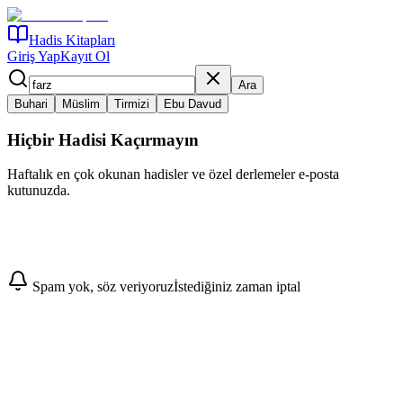
Hadis Kitapları
Giriş Yap
Kayıt Ol
Ara
Buhari
Müslim
Tirmizi
Ebu Davud
Hiçbir Hadisi Kaçırmayın
Haftalık en çok okunan hadisler ve özel derlemeler e-posta
kutunuzda.
Abone Ol
Spam yok, söz veriyoruz
İstediğiniz zaman iptal