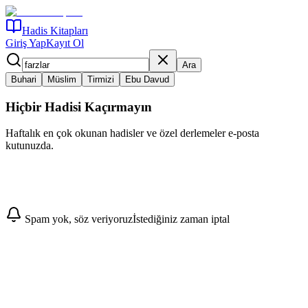
Hadis Kitapları
Giriş Yap
Kayıt Ol
Ara
Buhari
Müslim
Tirmizi
Ebu Davud
Hiçbir Hadisi Kaçırmayın
Haftalık en çok okunan hadisler ve özel derlemeler e-posta
kutunuzda.
Abone Ol
Spam yok, söz veriyoruz
İstediğiniz zaman iptal