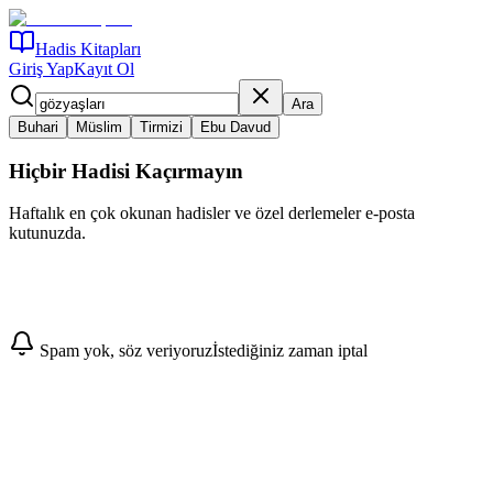
Hadis Kitapları
Giriş Yap
Kayıt Ol
Ara
Buhari
Müslim
Tirmizi
Ebu Davud
Hiçbir Hadisi Kaçırmayın
Haftalık en çok okunan hadisler ve özel derlemeler e-posta
kutunuzda.
Abone Ol
Spam yok, söz veriyoruz
İstediğiniz zaman iptal