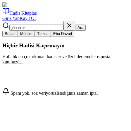
Hadis Kitapları
Giriş Yap
Kayıt Ol
Ara
Buhari
Müslim
Tirmizi
Ebu Davud
Hiçbir Hadisi Kaçırmayın
Haftalık en çok okunan hadisler ve özel derlemeler e-posta
kutunuzda.
Abone Ol
Spam yok, söz veriyoruz
İstediğiniz zaman iptal