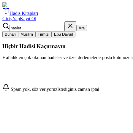
Hadis Kitapları
Giriş Yap
Kayıt Ol
Ara
Buhari
Müslim
Tirmizi
Ebu Davud
Hiçbir Hadisi Kaçırmayın
Haftalık en çok okunan hadisler ve özel derlemeler e-posta kutunuzda
Abone Ol
Spam yok, söz veriyoruz
İstediğiniz zaman iptal