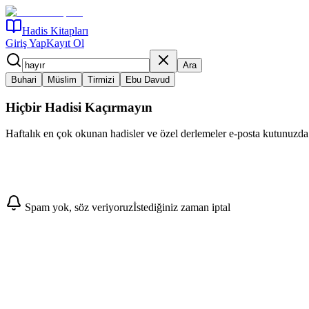
Hadis Kitapları
Giriş Yap
Kayıt Ol
Ara
Buhari
Müslim
Tirmizi
Ebu Davud
Hiçbir Hadisi Kaçırmayın
Haftalık en çok okunan hadisler ve özel derlemeler e-posta kutunuzda
Abone Ol
Spam yok, söz veriyoruz
İstediğiniz zaman iptal