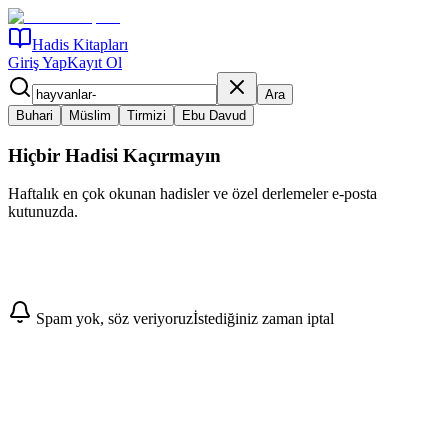
Hadis Kitapları
Giriş Yap
Kayıt Ol
Ara
Buhari
Müslim
Tirmizi
Ebu Davud
Hiçbir Hadisi Kaçırmayın
Haftalık en çok okunan hadisler ve özel derlemeler e-posta
kutunuzda.
Abone Ol
Spam yok, söz veriyoruz
İstediğiniz zaman iptal