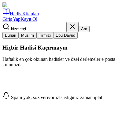
Hadis Kitapları
Giriş Yap
Kayıt Ol
Ara
Buhari
Müslim
Tirmizi
Ebu Davud
Hiçbir Hadisi Kaçırmayın
Haftalık en çok okunan hadisler ve özel derlemeler e-posta
kutunuzda.
Abone Ol
Spam yok, söz veriyoruz
İstediğiniz zaman iptal