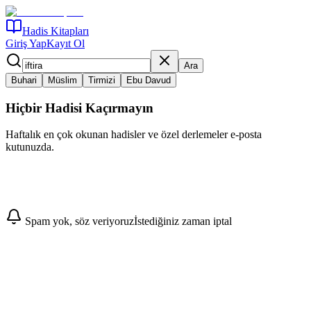
Hadis Kitapları
Giriş Yap
Kayıt Ol
Ara
Buhari
Müslim
Tirmizi
Ebu Davud
Hiçbir Hadisi Kaçırmayın
Haftalık en çok okunan hadisler ve özel derlemeler e-posta
kutunuzda.
Abone Ol
Spam yok, söz veriyoruz
İstediğiniz zaman iptal