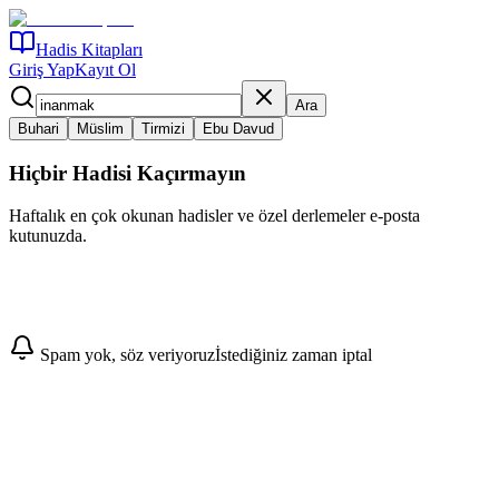
Hadis Kitapları
Giriş Yap
Kayıt Ol
Ara
Buhari
Müslim
Tirmizi
Ebu Davud
Hiçbir Hadisi Kaçırmayın
Haftalık en çok okunan hadisler ve özel derlemeler e-posta
kutunuzda.
Abone Ol
Spam yok, söz veriyoruz
İstediğiniz zaman iptal