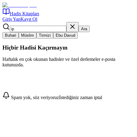
Hadis Kitapları
Giriş Yap
Kayıt Ol
Ara
Buhari
Müslim
Tirmizi
Ebu Davud
Hiçbir Hadisi Kaçırmayın
Haftalık en çok okunan hadisler ve özel derlemeler e-posta
kutunuzda.
Abone Ol
Spam yok, söz veriyoruz
İstediğiniz zaman iptal