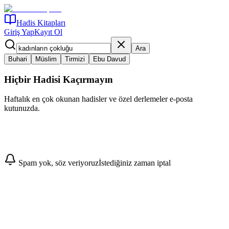
Hadis Kitapları
Giriş Yap
Kayıt Ol
Ara
Buhari
Müslim
Tirmizi
Ebu Davud
Hiçbir Hadisi Kaçırmayın
Haftalık en çok okunan hadisler ve özel derlemeler e-posta
kutunuzda.
Abone Ol
Spam yok, söz veriyoruz
İstediğiniz zaman iptal