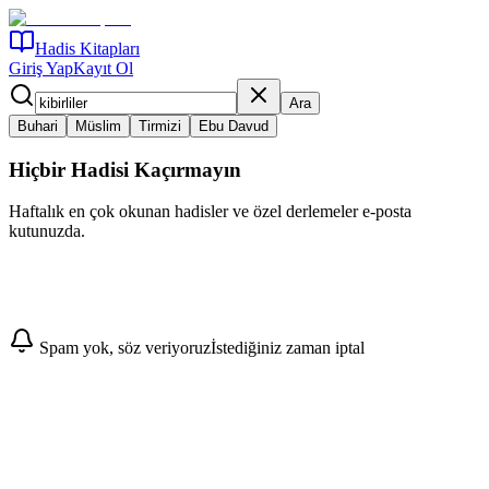
Hadis Kitapları
Giriş Yap
Kayıt Ol
Ara
Buhari
Müslim
Tirmizi
Ebu Davud
Hiçbir Hadisi Kaçırmayın
Haftalık en çok okunan hadisler ve özel derlemeler e-posta
kutunuzda.
Abone Ol
Spam yok, söz veriyoruz
İstediğiniz zaman iptal