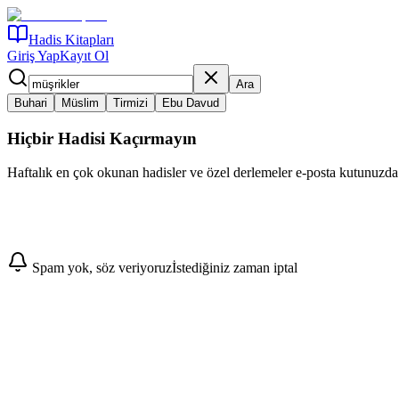
Hadis Kitapları
Giriş Yap
Kayıt Ol
Ara
Buhari
Müslim
Tirmizi
Ebu Davud
Hiçbir Hadisi Kaçırmayın
Haftalık en çok okunan hadisler ve özel derlemeler e-posta kutunuzda
Abone Ol
Spam yok, söz veriyoruz
İstediğiniz zaman iptal