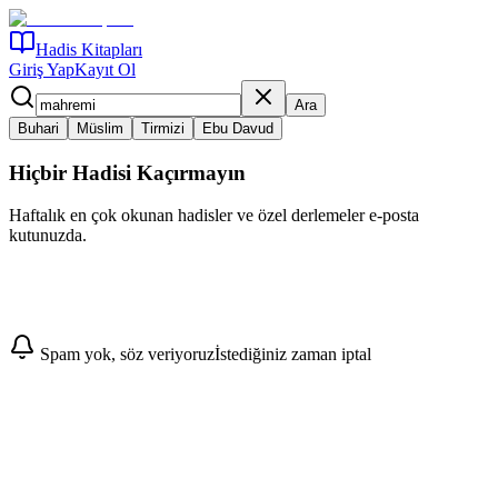
Hadis Kitapları
Giriş Yap
Kayıt Ol
Ara
Buhari
Müslim
Tirmizi
Ebu Davud
Hiçbir Hadisi Kaçırmayın
Haftalık en çok okunan hadisler ve özel derlemeler e-posta
kutunuzda.
Abone Ol
Spam yok, söz veriyoruz
İstediğiniz zaman iptal