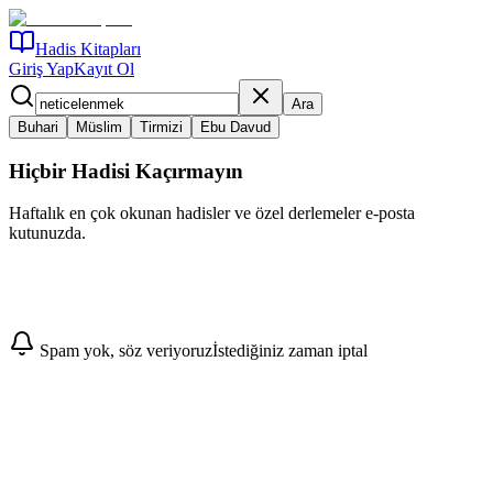
Hadis Kitapları
Giriş Yap
Kayıt Ol
Ara
Buhari
Müslim
Tirmizi
Ebu Davud
Hiçbir Hadisi Kaçırmayın
Haftalık en çok okunan hadisler ve özel derlemeler e-posta
kutunuzda.
Abone Ol
Spam yok, söz veriyoruz
İstediğiniz zaman iptal