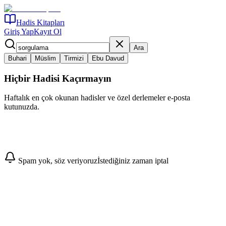
Hadis Kitapları
Giriş Yap
Kayıt Ol
Ara
Buhari
Müslim
Tirmizi
Ebu Davud
Hiçbir Hadisi Kaçırmayın
Haftalık en çok okunan hadisler ve özel derlemeler e-posta
kutunuzda.
Abone Ol
Spam yok, söz veriyoruz
İstediğiniz zaman iptal