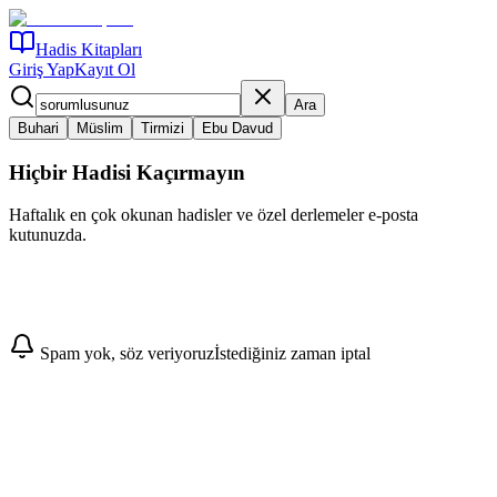
Hadis Kitapları
Giriş Yap
Kayıt Ol
Ara
Buhari
Müslim
Tirmizi
Ebu Davud
Hiçbir Hadisi Kaçırmayın
Haftalık en çok okunan hadisler ve özel derlemeler e-posta
kutunuzda.
Abone Ol
Spam yok, söz veriyoruz
İstediğiniz zaman iptal